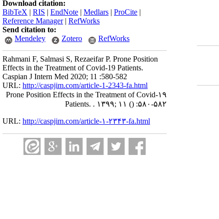
Download citation:
BibTeX
|
RIS
|
EndNote
|
Medlars
|
ProCite
|
Reference Manager
|
RefWorks
Send citation to:
Mendeley
Zotero
RefWorks
Rahmani F, Salmasi S, Rezaeifar P. Prone Position
Effects in the Treatment of Covid-19 Patients.
Caspian J Intern Med 2020; 11 :580-582
URL:
http://caspjim.com/article-1-2343-fa.html
Prone Position Effects in the Treatment of Covid-۱۹
Patients. . ۱۳۹۹; ۱۱
()
:۵۸۰-۵۸۲
URL:
http://caspjim.com/article-۱-۲۳۴۳-fa.html