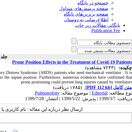
جستجو در پایگاه
صفحه پرسش‌های متداول
صفحه برترین‌های پایگاه
اطلاع‌رسانی به دوستان
بایگانی مقالات زیر چاپ
Publication Fee
جلد ۱۱ -
Prone Position Effects in the Treatment of Covid-19 Patients
چکیده:
(۷۲۴۳ مشاهده)
ory Distress Syndrome (ARDS) patients who need mechanical ventilator . It is
 to the supine position. Furthermore, numerous evidences have confirmed that
prone positioning could prevent lung injuries caused by ventilators
(۱۷۸۵ دریافت)
[PDF 112 kb]
متن کامل
Pulmonology
| موضوع مقاله:
Editorial
نوع مطالعه:
دریافت: 1399/3/7 | پذیرش: 1399/5/22 | انتشار: 1399/7/28
ارسال نظر درباره این مقاله : نام کاربری :