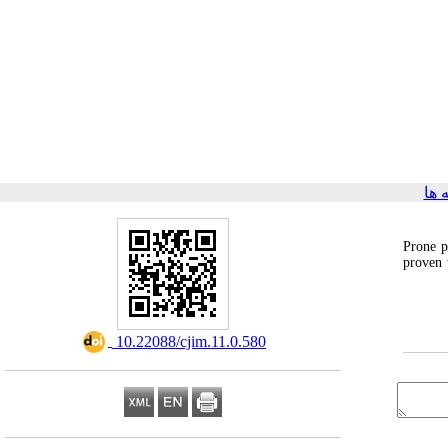
ها
Prone p
proven 
‎ 10.22088/cjim.11.0.580