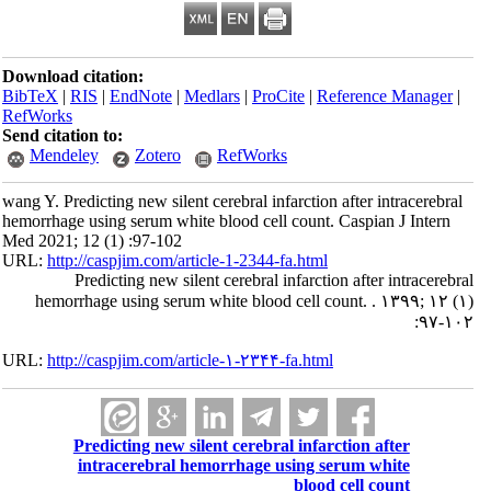
Download citation:
BibTeX
|
RIS
|
EndNote
|
Medlars
|
ProCite
|
Reference Manager
|
RefWorks
Send citation to:
Mendeley
Zotero
RefWorks
wang Y. Predicting new silent cerebral infarction after intracerebral
hemorrhage using serum white blood cell count. Caspian J Intern
Med 2021; 12 (1) :97-102
URL:
http://caspjim.com/article-1-2344-fa.html
Predicting new silent cerebral infarction after intracerebral
hemorrhage using serum white blood cell count. . ۱۳۹۹; ۱۲ (۱)
:۹۷-۱۰۲
URL:
http://caspjim.com/article-۱-۲۳۴۴-fa.html
Predicting new silent cerebral infarction after
intracerebral hemorrhage using serum white
blood cell count