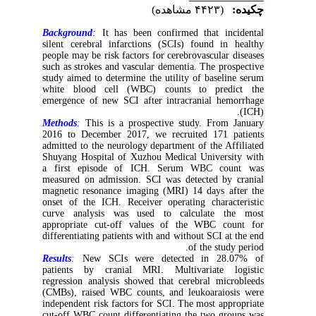
چکیده:
(۴۴۲۳ مشاهده)
Background
:
It has been confirmed that incidental
silent cerebral infarctions (SCIs) found in healthy
people may be risk factors for cerebrovascular diseases
such as strokes and vascular dementia. The prospective
study aimed to determine the utility of baseline serum
white blood cell (WBC) counts to predict the
emergence of new SCI after intracranial hemorrhage
(ICH).
Methods
:
This is a prospective study. From January
2016 to December 2017, we recruited 171 patients
admitted to the neurology department of the Affiliated
Shuyang Hospital of Xuzhou Medical University with
a first episode of ICH. Serum WBC count was
measured on admission. SCI was detected by cranial
magnetic resonance imaging (MRI) 14 days after the
onset of the ICH. Receiver operating characteristic
curve analysis was used to calculate the most
appropriate cut-off values of the WBC count for
differentiating patients with and without SCI at the end
of the study period.
Results
:
New SCIs were detected in 28.07% of
patients by cranial MRI. Multivariate logistic
regression analysis showed that cerebral microbleeds
(CMBs), raised WBC counts, and leukoaraiosis were
independent risk factors for SCI. The most appropriate
cut-off WBC count differentiating the two groups was