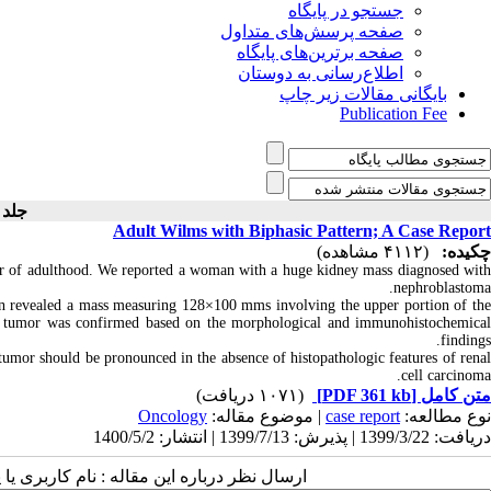
جستجو در پایگاه
صفحه پرسش‌های متداول
صفحه برترین‌های پایگاه
اطلاع‌رسانی به دوستان
بایگانی مقالات زیر چاپ
Publication Fee
جلد ۱۲ -
Adult Wilms with Biphasic Pattern; A Case Report
چکیده:
(۴۱۱۲ مشاهده)
 of adulthood. We reported a woman with a huge kidney mass diagnosed wit
nephroblastoma.
an revealed a mass measuring 128×100 mms involving the upper portion of th
s' tumor was confirmed based on the morphological and immunohistochemical
findings.
 tumor should be pronounced in the absence of histopathologic features of renal
cell carcinoma.
(۱۰۷۱ دریافت)
[PDF 361 kb]
متن کامل
Oncology
| موضوع مقاله:
case report
نوع مطالعه:
دریافت: 1399/3/22 | پذیرش: 1399/7/13 | انتشار: 1400/5/2
ارسال نظر درباره این مقاله : نام کاربری :