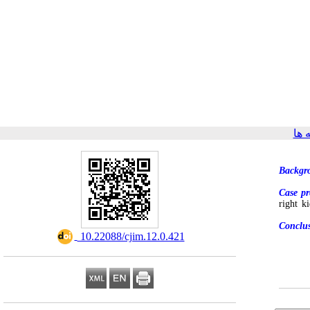
ها
Backgr
Case pr
right k
Conclu
‎ 10.22088/cjim.12.0.421