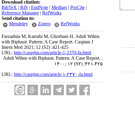
Download citation:
BibTeX
|
RIS
|
EndNote
|
Medlars
|
ProCite
|
Reference Manager
|
RefWorks
Send citation to:
Mendeley
Zotero
RefWorks
Farzadnia M, Karrabi M, Ghorbani H. Adult Wilms
with Biphasic Pattern; A Case Report. Caspian J
Intern Med 2021; 12 (S2) :421-425
URL:
http://caspjim.com/article-1-2370-fa.html
Adult Wilms with Biphasic Pattern; A Case Report. .
۱۴۰۰; ۱۲
(S۲)
:۴۲۱-۴۲۵
URL:
http://caspjim.com/article-۱-۲۳۷۰-fa.html