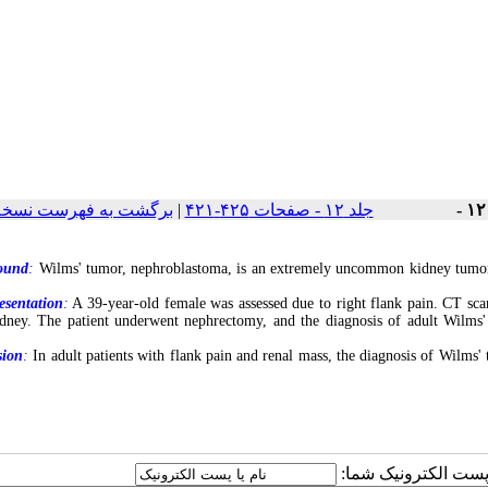
برگشت به فهرست نسخه 
|
جلد ۱۲ - صفحات ۴۲۵-۴۲۱
ound
:
Wilms' tumor, nephroblastoma, is an extremely uncommon kidney tumor
esentation
:
A 39-year-old female was assessed due to right flank pain. CT sc
idney. The patient underwent nephrectomy, and the diagnosis of adult Wilm
sion
:
In adult patients with flank pain and renal mass, the diagnosis of Wilms'
یا پست الکترونیک شما