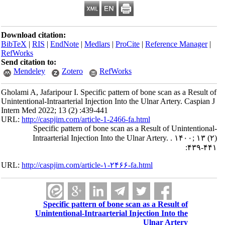
Download citation:
BibTeX
|
RIS
|
EndNote
|
Medlars
|
ProCite
|
Reference Manager
|
RefWorks
Send citation to:
Mendeley
Zotero
RefWorks
Gholami A, Jafaripour I. Specific pattern of bone scan as a Result of
Unintentional-Intraarterial Injection Into the Ulnar Artery. Caspian J
Intern Med 2022; 13 (2) :439-441
URL:
http://caspjim.com/article-1-2466-fa.html
Specific pattern of bone scan as a Result of Unintentional-
Intraarterial Injection Into the Ulnar Artery. . ۱۴۰۰; ۱۳ (۲)
:۴۳۹-۴۴۱
URL:
http://caspjim.com/article-۱-۲۴۶۶-fa.html
Specific pattern of bone scan as a Result of
Unintentional-Intraarterial Injection Into the
Ulnar Artery