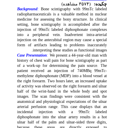
چکیده:
(۳۵۷۴ مشاهده)
Background
:
Bone scintigraphy with 99mTc labeled
radiopharmaceuticals is a valuable method in nuclear
medicine for assessing the bony structure. In clinical
setting, bone scintigraphy is accomplished after the
injection of 99mTc labeled diphosphonate complexes
into a peripheral vein. Inadvertent intra-arterial
injection on the antecubital region may cause a special
form of artifacts leading to problems inaccurately
interpreting these studies as functional images.
Case Presentation
:
We present a 44-year-old man with
history of chest wall pain for bone scintigraphy as part
of a work-up for determining the pain source. The
patient received an injection of 740MBq 99mTc-
methylene diphosphonate (MDP) into a blood vessel at
the right forearm. Two hours later, an increased uptake
of activity was observed on the right forearm and ulnar
half of the wrist-hand in the whole body and spot
images. The scan findings were consistent with the
anatomical and physiological expectations of the ulnar
arterial perfusion range. This case displays that an
incidental injection with a 99mTc labeled
diphosphonate into the ulnar artery results in a hot
ulnar half of the palm and ulnar-sided three digits,
because these areas are directly exposed to