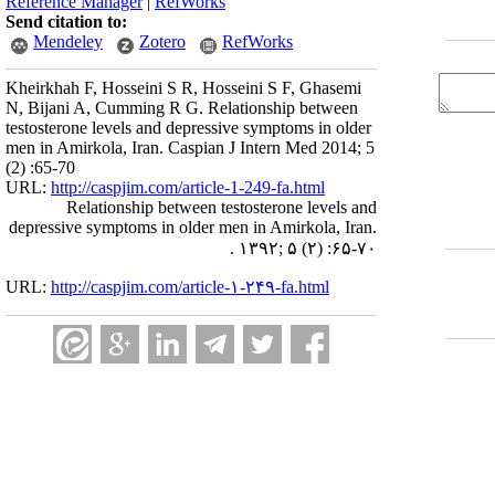
Reference Manager
|
RefWorks
Send citation to:
Mendeley
Zotero
RefWorks
Kheirkhah F, Hosseini S R, Hosseini S F, Ghasemi
N, Bijani A, Cumming R G. Relationship between
testosterone levels and depressive symptoms in older
men in Amirkola, Iran. Caspian J Intern Med 2014; 5
(2) :65-70
URL:
http://caspjim.com/article-1-249-fa.html
Relationship between testosterone levels and
depressive symptoms in older men in Amirkola, Iran.
. ۱۳۹۲; ۵ (۲) :۶۵-۷۰
URL:
http://caspjim.com/article-۱-۲۴۹-fa.html