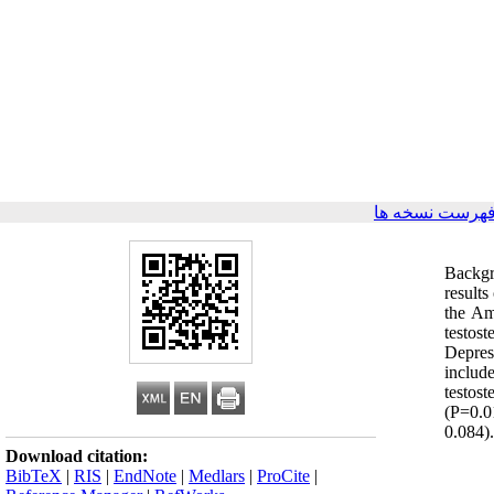
فهرست نسخه ها
Backgr
results
the Am
testos
Depres
includ
testos
(P=0.0
0.084).
Download citation:
BibTeX
|
RIS
|
EndNote
|
Medlars
|
ProCite
|