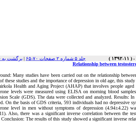
برگشت به 
|
جلد ۵ شماره ۲ صفحات ۷۰-۶۵
Relationship between testoster
ound: Many studies have been carried out on the relationship between t
 of these studies and the importance of depression in old age, this study
irkola Health and Aging Project (AHAP) that involves people aged 6
terone levels were measured using ELISA on morning blood samples 
sion Scale (GDS). The data were collected and analyzed. Results: In
ed. On the basis of GDS criteria, 593 individuals had no depressive
terone level in men without symptoms of depression (4.94±4.22) wa
11). Also, there was a significant inverse correlation between the t
 Conclusion: The results of this study showed a significant inverse re