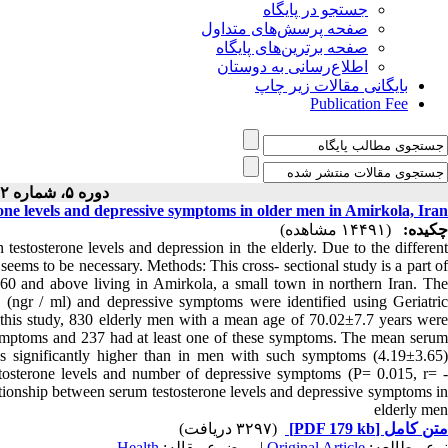
جستجو در پایگاه
صفحه پرسش‌های متداول
صفحه برترین‌های پایگاه
اطلاع‌رسانی به دوستان
بایگانی مقالات زیر چاپ
Publication Fee
دوره ۵، شماره ۲ - ( ۱۱-۱۳۹۲ )
one levels and depressive symptoms in older men in Amirkola, Iran
چکیده:
(۱۴۴۹۱ مشاهده)
estosterone levels and depression in the elderly. Due to the different
 seems to be necessary. Methods: This cross- sectional study is a part of
0 and above living in Amirkola, a small town in northern Iran. The
(ngr / ml) and depressive symptoms were identified using Geriatric
 this study, 830 elderly men with a mean age of 70.02±7.7 years were
 symptoms and 237 had at least one of these symptoms. The mean serum
s significantly higher than in men with such symptoms (4.19±3.65)
estosterone levels and number of depressive symptoms (P= 0.015, r= -
lationship between serum testosterone levels and depressive symptoms in
elderly men
(۳۲۹۷ دریافت)
[PDF 179 kb]
متن کامل
Health
| موضوع مقاله:
Original Article
نوع مطالعه: