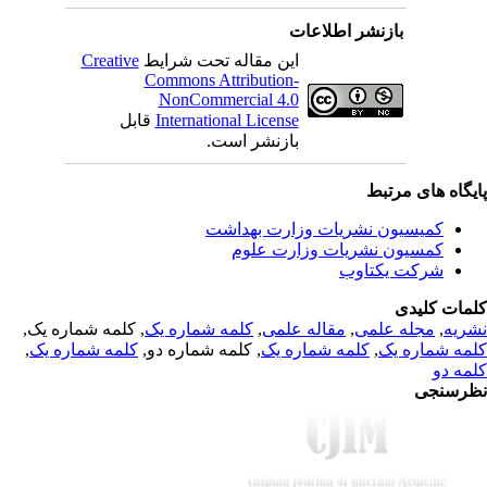
بازنشر اطلاعات
Creative
این مقاله تحت شرایط
Commons Attribution-
NonCommercial 4.0
قابل
International License
بازنشر است.
یگاه های مرتبط
کمیسیون نشریات وزارت بهداشت
کمسیون نشریات وزارت علوم
شرکت یکتاوب
مات کلیدی
, کلمه شماره یک,
کلمه شماره یک
,
مقاله علمی
,
مجله علمی
,
ریه
,
کلمه شماره یک
, کلمه شماره دو,
کلمه شماره یک
,
مه شماره یک
مه دو
رسنجی