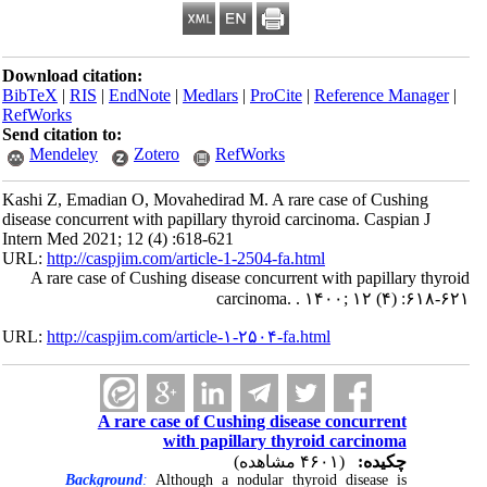
Download citation:
BibTeX
|
RIS
|
EndNote
|
Medlars
|
ProCite
|
Reference Manager
|
RefWorks
Send citation to:
Mendeley
Zotero
RefWorks
Kashi Z, Emadian O, Movahedirad M. A rare case of Cushing
disease concurrent with papillary thyroid carcinoma. Caspian J
Intern Med 2021; 12 (4) :618-621
URL:
http://caspjim.com/article-1-2504-fa.html
A rare case of Cushing disease concurrent with papillary thyroid
carcinoma. . ۱۴۰۰; ۱۲ (۴) :۶۱۸-۶۲۱
URL:
http://caspjim.com/article-۱-۲۵۰۴-fa.html
A rare case of Cushing disease concurrent
with papillary thyroid carcinoma
چکیده:
(۴۶۰۱ مشاهده)
Background
:
Although a nodular thyroid disease is