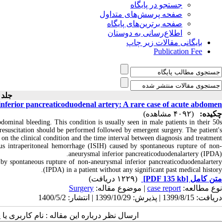
جستجو در پایگاه
صفحه پرسش‌های متداول
صفحه برترین‌های پایگاه
اطلاع‌رسانی به دوستان
بایگانی مقالات زیر چاپ
Publication Fee
جلد ۱۲ -
nferior pancreaticoduodenal artery: A rare case of acute abdomen
چکیده:
(۴۰۹۲ مشاهده)
dominal bleeding. This condition is usually seen in male patients in their 50
resuscitation should be performed followed by emergent surgery. The patient's
on the clinical condition and the time interval between diagnosis and treatment.
s intraperitoneal hemorrhage (ISIH) caused by spontaneous rupture of non
aneurysmal inferior pancreaticoduodenalartery (IPDA).
 by spontaneous rupture of non-aneurysmal inferior pancreaticoduodenalartery
(IPDA) in a patient without any significant past medical history.
(۱۲۲۹ دریافت)
[PDF 135 kb]
متن کامل
Surgery
| موضوع مقاله:
case report
نوع مطالعه:
دریافت: 1399/8/15 | پذیرش: 1399/10/29 | انتشار: 1400/5/2
ارسال نظر درباره این مقاله : نام کاربری :