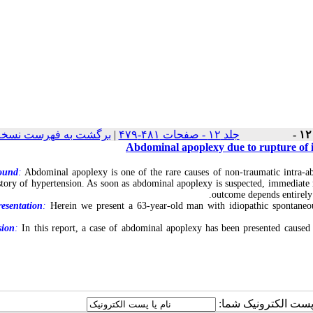
برگشت به فهرست نسخه 
|
جلد ۱۲ - صفحات ۴۸۱-۴۷۹
Abdominal apoplexy due to rupture of i
ound
:
Abdominal apoplexy is one of the rare causes of non-traumatic intra-ab
story of hypertension. As soon as abdominal apoplexy is suspected, immediate 
outcome depends entirely 
esentation
:
Herein we present a 63-year-old man with idiopathic spontaneou
sion
:
In this report, a case of abdominal apoplexy has been presented caused
یا پست الکترونیک شما