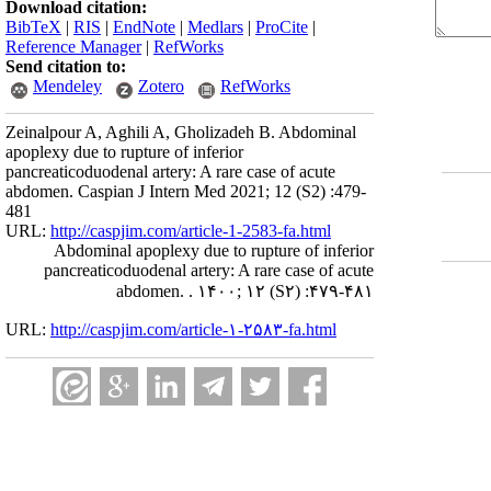
Download citation:
BibTeX
|
RIS
|
EndNote
|
Medlars
|
ProCite
|
Reference Manager
|
RefWorks
Send citation to:
Mendeley
Zotero
RefWorks
Zeinalpour A, Aghili A, Gholizadeh B. Abdominal
apoplexy due to rupture of inferior
pancreaticoduodenal artery: A rare case of acute
abdomen. Caspian J Intern Med 2021; 12 (S2) :479-
481
URL:
http://caspjim.com/article-1-2583-fa.html
Abdominal apoplexy due to rupture of inferior
pancreaticoduodenal artery: A rare case of acute
abdomen. . ۱۴۰۰; ۱۲
(S۲)
:۴۷۹-۴۸۱
URL:
http://caspjim.com/article-۱-۲۵۸۳-fa.html