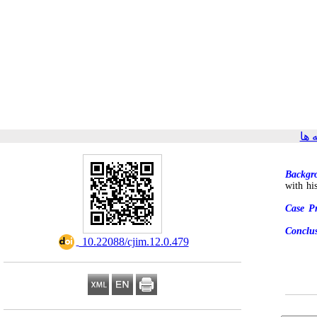
ها
Backgr
with hi
Case Pr
Conclu
‎ 10.22088/cjim.12.0.479