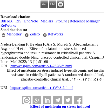
Download citation:
BibTeX
|
RIS
|
EndNote
|
Medlars
|
ProCite
|
Reference Manager
|
RefWorks
Send citation to:
Mendeley
Zotero
RefWorks
Naderi-Behdani F, Heydari F, Ala S, Moradi S, Abediankenari S,
Asgarirad H et al . Effect of melatonin on stress-induced
hyperglycemia and insulin resistance in critically-ill patients: A
randomized double-blind, placebo-controlled clinical trial. Caspian J
Intern Med 2022; 13 (1) :51-60
URL:
http://caspjim.com/article-1-2628-fa.html
Effect of melatonin on stress-induced hyperglycemia and insulin
resistance in critically-ill patients: A randomized double-blind,
placebo-controlled clinical trial. . ۱۴۰۰; ۱۳ (۱) :۵۱-۶۰
URL:
http://caspjim.com/article-۱-۲۶۲۸-fa.html
Effect of melatonin on stress-induced