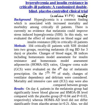
hyperglycemia and insulin resistance in
critically-ill patients: A randomized double-
blind, placebo-controlled clinical trial
چکیده:
(۷۱۴۷ مشاهده)
Background
:
Hyperglycemia is a common finding
which is associated with increased mortality and
morbidity among critically ill patients. There is
currently no evidence that melatonin could improve
stress induced hyperglycemia (SIH). In this study, we
evaluated the effect of melatonin on blood sugar and
insulin resistance (IR) in critically-ill patients.
Methods
:
104 critically-ill patients with SIH divided
into two groups, receiving melatonin (6 mg BD for 3
days) or placebo. Changes of blood sugar, IR indices
including homeostasis model assessment for insulin
resistance and homeostasis model assessment
adiponectin (HOMA-AD) ratios, Glasgow coma scale
th
(GCS) were evaluated on the 4
day of melatonin
Th day
prescription. On the 7
of study, changes of
ventilator dependency and delirium were considered.
Mortality and intensive care unit (ICU) stay were also
compared between groups.
Results
:
On day 4, patients in the melatonin group had
significantly lower blood glucose and HMOA-IR level
compared with the placebo group (P=0.04 and P=0.03,
respectively) whereas HOMA-AD level did not differ
significantly from placebo group (p>0.2). Also, we did