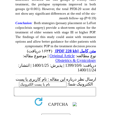
treatment, the prolapse symptoms improved in both
groups (p<0.001). However, the total PFDI-20 score did
not show any significant differences at the end of the six-
month follow- up (P=0.19
).
Conclusion
:
Both strategies (pessary placement or LeFort
colpocleisis surgery) provide a short-term option for the
treatment of older women with stage III or higher POP.
The findings of this study
could assist with treatment
options and allow better guidance for older patients with
symptomatic POP in the treatment decision process.
(۱۶۲۴ دریافت)
[PDF 228 kb]
متن کامل
| موضوع مقاله:
Original Article
نوع مطالعه:
Obstetrics & Gynicology
دریافت: 1399/10/6 | پذیرش: 1400/1/25 | انتشار:
1400/11/24
ارسال نظر درباره این مقاله : نام کاربری یا پست
الکترونیک شما: