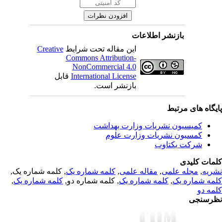
بازنشر اطلاعات
Creative
این مقاله تحت شرایط
Commons Attribution-
NonCommercial 4.0
قابل
International License
بازنشر است.
یگاه های مرتبط
کمیسیون نشریات وزارت بهداشت
کمسیون نشریات وزارت علوم
شرکت یکتاوب
مات کلیدی
, کلمه شماره یک,
کلمه شماره یک
,
مقاله علمی
,
مجله علمی
,
ریه
,
کلمه شماره یک
, کلمه شماره دو,
کلمه شماره یک
,
مه شماره یک
مه دو
رسنجی