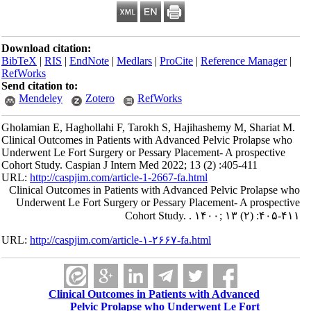
Download citation:
BibTeX
|
RIS
|
EndNote
|
Medlars
|
ProCite
|
Reference Manager
|
RefWorks
Send citation to:
Mendeley
Zotero
RefWorks
Gholamian E, Haghollahi F, Tarokh S, Hajihashemy M, Shariat M.
Clinical Outcomes in Patients with Advanced Pelvic Prolapse who
Underwent Le Fort Surgery or Pessary Placement- A prospective
Cohort Study. Caspian J Intern Med 2022; 13 (2) :405-411
URL:
http://caspjim.com/article-1-2667-fa.html
Clinical Outcomes in Patients with Advanced Pelvic Prolapse who
Underwent Le Fort Surgery or Pessary Placement- A prospective
Cohort Study. . ۱۴۰۰; ۱۳ (۲) :۴۰۵-۴۱۱
URL:
http://caspjim.com/article-۱-۲۶۶۷-fa.html
Clinical Outcomes in Patients with Advanced
Pelvic Prolapse who Underwent Le Fort