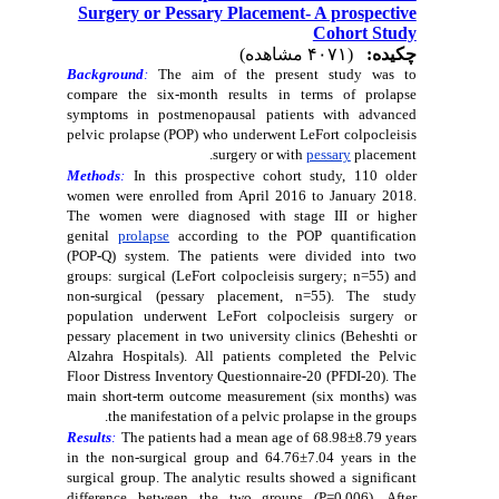
Surgery or Pessary Placement- A prospective
Cohort Study
چکیده:
(۴۰۷۱ مشاهده)
Background
:
The aim of the present study was to
compare the six-month results in terms of prolapse
symptoms in postmenopausal patients with advanced
pelvic prolapse (POP) who underwent LeFort colpocleisis
surgery or with
pessary
placement.
Methods
:
In this prospective cohort study, 110 older
women were enrolled from April 2016 to January 2018.
The women were diagnosed with stage III or higher
genital
prolapse
according to the POP quantification
(POP-Q) system. The patients were divided into two
groups: surgical (LeFort colpocleisis surgery; n=55) and
non-surgical (pessary placement, n=55). The study
population underwent LeFort colpocleisis surgery or
pessary placement in two university clinics (Beheshti or
Alzahra Hospitals). All patients completed the Pelvic
Floor Distress Inventory Questionnaire-20 (PFDI-20). The
main short-term outcome measurement (six months) was
the manifestation of a pelvic prolapse in the groups.
Results
:
The patients had a mean age of 68.98±8.79 years
in the non-surgical group and 64.76±7.04 years in the
surgical group. The analytic results showed a significant
difference between the two groups (P=0.006). After