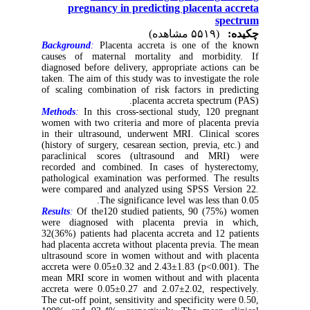
pregnancy in predicting placenta accreta
spectrum
چکیده:
(۵۵۱۹ مشاهده)
Background
:
Placenta accreta is one of the known
causes of maternal mortality and morbidity. If
diagnosed before delivery, appropriate actions can be
taken. The aim of this study was to investigate the role
of scaling combination of risk factors in predicting
placenta accreta spectrum (PAS).
Methods
:
In this cross-sectional study, 120 pregnant
women with two criteria and more of placenta previa
in their ultrasound, underwent MRI. Clinical scores
(history of surgery, cesarean section, previa, etc.) and
paraclinical scores (ultrasound and MRI) were
recorded and combined. In cases of hysterectomy,
pathological examination was performed. The results
were compared and analyzed using SPSS Version 22.
The significance level was less than 0.05.
Results
:
Of the120 studied patients, 90 (75%) women
were diagnosed with placenta previa in which,
32(36%) patients had placenta accreta and 12 patients
had placenta accreta without placenta previa. The mean
ultrasound score in women without and with placenta
accreta were 0.05±0.32 and 2.43±1.83 (p<0.001). The
mean MRI score in women without and with placenta
accreta were 0.05±0.27 and 2.07±2.02, respectively.
The cut-off point, sensitivity and specificity were 0.50,