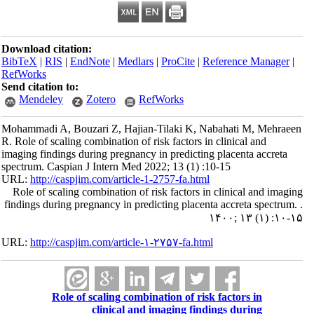
Download citation:
BibTeX
|
RIS
|
EndNote
|
Medlars
|
ProCite
|
Reference Manager
|
RefWorks
Send citation to:
Mendeley
Zotero
RefWorks
Mohammadi A, Bouzari Z, Hajian-Tilaki K, Nabahati M, Mehraeen
R. Role of scaling combination of risk factors in clinical and
imaging findings during pregnancy in predicting placenta accreta
spectrum. Caspian J Intern Med 2022; 13 (1) :10-15
URL:
http://caspjim.com/article-1-2757-fa.html
Role of scaling combination of risk factors in clinical and imaging
findings during pregnancy in predicting placenta accreta spectrum. .
۱۴۰۰; ۱۳ (۱) :۱۰-۱۵
URL:
http://caspjim.com/article-۱-۲۷۵۷-fa.html
Role of scaling combination of risk factors in
clinical and imaging findings during