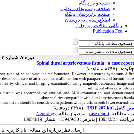
جستجو در پایگاه
صفحه پرسش‌های متداول
صفحه برترین‌های پایگاه
اطلاع‌رسانی به دوستان
بایگانی مقالات زیر چاپ
Publication Fee
دوره ۷، شماره ۳ - ( ۴-۱۳۹۵ )
Spinal dural arteriovenous fistula : a case report
چکیده:
(۸۴۹۷ مشاهده)
on type of spinal vascular malformation. However, presenting symptoms diffe
y described a case of arteriovenous malformation with paraparesis and incontinence.
irmed by clinical and imaging examination using magnetic resonance image an
ruling out other possibilities
ous fistula was confirmed by clinical and MRI examination and demonstrate
abnormalities compatible with dural arteriovenous fistula.
enous fistula should be considered in patients
with paresis
in both lower extremities.
(۲۴۷۸ دریافت)
[PDF 267 kb]
متن کامل
Neurology
| موضوع مقاله:
case report
نوع مطالعه:
دریافت: 1393/2/21 | پذیرش: 1394/9/30 | انتشار: 1395/3/19
ارسال نظر درباره این مقاله : نام کاربری :