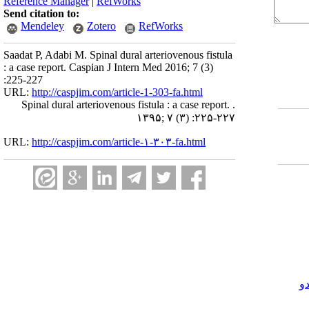
Reference Manager
|
RefWorks
Send citation to:
Mendeley
Zotero
RefWorks
Saadat P, Adabi M. Spinal dural arteriovenous fistula
: a case report. Caspian J Intern Med 2016; 7 (3)
:225-227
URL:
http://caspjim.com/article-1-303-fa.html
Spinal dural arteriovenous fistula : a case report. .
۱۳۹۵; ۷ (۳) :۲۲۵-۲۲۷
URL:
http://caspjim.com/article-۱-۳۰۳-fa.html
و