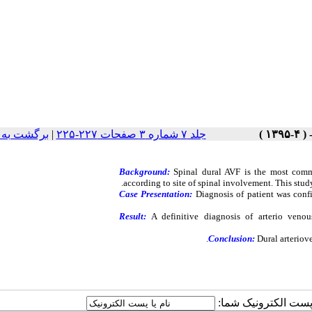
برگشت به 
|
جلد ۷ شماره ۳ صفحات ۲۲۷-۲۲۵
Background:
Spinal dural AVF is the most comm
according to site of spinal involvement. This stud
Case Presentation:
Diagnosis of
patient
was conf
Result:
A definitive diagnosis of arterio ven
Conclusion:
Dural arteriov
یا پست الکترونیک شما