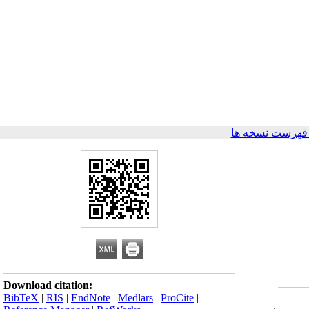
فهرست نسخه ها
Download citation:
BibTeX
|
RIS
|
EndNote
|
Medlars
|
ProCite
|