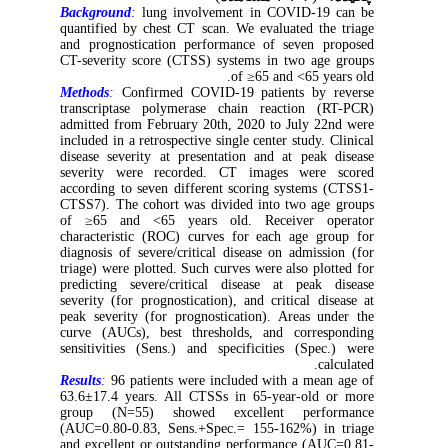
Background
:
lung involvement in COVID-19 can be
quantified by chest CT scan. We evaluated the triage
and prognostication performance of seven proposed
CT-severity score (CTSS) systems in two age groups
of ≥65 and <65 years old.
Methods
:
Confirmed COVID-19 patients by reverse
transcriptase polymerase chain reaction (RT-PCR)
admitted from February 20th, 2020 to July 22nd were
included in a retrospective single center study. Clinical
disease severity at presentation and at peak disease
severity were recorded. CT images were scored
according to seven different scoring systems (CTSS1-
CTSS7). The cohort was divided into two age groups
of ≥65 and <65 years old. Receiver operator
characteristic (ROC) curves for each age group for
diagnosis of severe/critical disease on admission (for
triage) were plotted. Such curves were also plotted for
predicting severe/critical disease at peak disease
severity (for prognostication), and critical disease at
peak severity (for prognostication). Areas under the
curve (AUCs), best thresholds, and corresponding
sensitivities (Sens.) and specificities (Spec.) were
calculated.
Results
:
96 patients were included with a mean age of
63.6±17.4 years. All CTSSs in 65-year-old or more
group (N=55) showed excellent performance
(AUC=0.80-0.83, Sens.+Spec.= 155-162%) in triage
and excellent or outstanding performance (AUC=0.81-