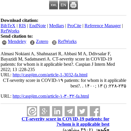
Download citation:
BibTeX
|
RIS
|
EndNote
|
Medlars
|
ProCite
|
Reference Manager
|
RefWorks
Send citation to:
Mendeley
Zotero
RefWorks
Almasi Nokiani A, Shahnazari R, Abbasi M A, Ddivsalar F,
Bayazidi M, Sadatnaseri A. CT-severity score in COVID-19
patients: for whom is it applicable best?. Caspian J Intern Med
2022; 13 :228-235
URL:
http://caspjim.com/article-1-3032-fa.html
CT-severity score in COVID-۱۹ patients: for whom is it applicable
best?. . ۱۴۰۰; ۱۳
()
:۲۲۸-۲۳۵
URL:
http://caspjim.com/article-۱-۳۰۳۲-fa.html
CT-severity score in COVID-19 patients: for
whom is it applicable best?
چکیده:
(۴۹۰۶ مشاهده)