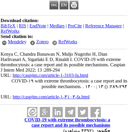
Download citation:
BibTeX
|
RIS
|
EndNote
|
Medlars
|
ProCite
|
Reference Manager
|
RefWorks
Send citation to:
Mendeley
Zotero
RefWorks
Kenya C, Chandra Bunawan N, Muljo Nugroho H, Dian
Harlivasari A, Sigarlaki E D, Rinaldi I. COVID-19 with extreme
thrombocytosis: a case report and its possible mechanisms. Caspian
J Intern Med 2022; 13 :289-294
URL:
http://caspjim.com/article-1-3103-fa.html
COVID-۱۹ with extreme thrombocytosis: a case report and its
possible mechanisms. . ۱۴۰۰; ۱۳
()
:۲۸۹-۲۹۴
URL:
http://caspjim.com/article-۱-۳۱۰۳-fa.html
COVID-19 with extreme thrombocytosis: a
case report and its possible mechanisms
چکیده:
(۴۳۹۲ مشاهده)