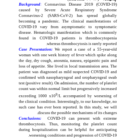
Background
:
Coronavirus Disease 2019 (COVID-19)
caused by Severe Acute Respiratory Syndrome
Coronavirus-2 (SARS-CoV-2) has spread globally
becoming a pandemic. The clinical manifestations of
COVID-19 vary from asymptomatic to symptomatic
disease. Hematologic manifestation which is commonly
found in COVID-19 patients is thrombocytopenia
whereas thrombocytosis is rarely reported.
Case Presentation:
We report a case of a 55-year-old
woman with one week history of fever which spike along
the day, dry cough, anosmia, nausea, epigastric pain and
loss of appetite. She lived in local transmission area. The
patient was diagnosed as mild suspected COVID-19 and
confirmed with nasopharyngeal and oropharyngeal swab
test (positive result). On admission, the number of platelet
count was within normal limit but progressively increased
9
exceeding 1000 x10
/L accompanied by worsening of
the clinical condition. Interestingly, to our knowledge, no
such case has ever been reported. In this study, we will
discuss the possible mechanisms of its changes.
Conclusions:
COVID-19 can present with extreme
thrombocytosis. Thus, monitoring the platelet count
during hospitalization can be helpful for anticipating
worsening conditions and progression of COVID-19.