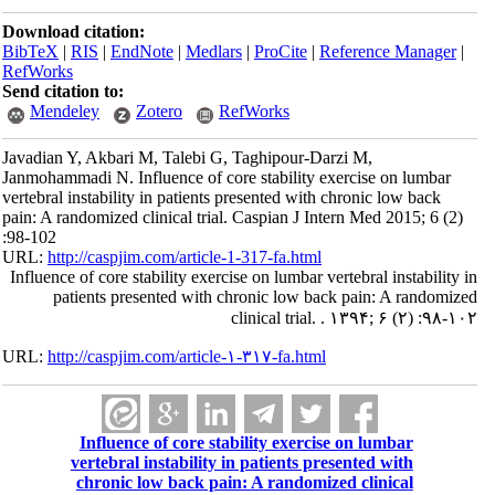
Download citation:
BibTeX
|
RIS
|
EndNote
|
Medlars
|
ProCite
|
Reference Manager
|
RefWorks
Send citation to:
Mendeley
Zotero
RefWorks
Javadian Y, Akbari M, Talebi G, Taghipour-Darzi M,
Janmohammadi N. Influence of core stability exercise on lumbar
vertebral instability in patients presented with chronic low back
pain: A randomized clinical trial. Caspian J Intern Med 2015; 6 (2)
:98-102
URL:
http://caspjim.com/article-1-317-fa.html
Influence of core stability exercise on lumbar vertebral instability in
patients presented with chronic low back pain: A randomized
clinical trial. . ۱۳۹۴; ۶ (۲) :۹۸-۱۰۲
URL:
http://caspjim.com/article-۱-۳۱۷-fa.html
Influence of core stability exercise on lumbar
vertebral instability in patients presented with
chronic low back pain: A randomized clinical