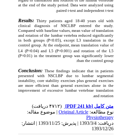
regard to translation and rotation of the lumbar vertebrae
at the end of the study period. Data were analyzed using
paired t-test and independent t-test.
Results:
Thirty patients aged 18-40 years old with
clinical diagnosis of NSCLBP entered the study.
Compared with baseline values, mean value of translation
and rotation of the lumbar vertebra reduced significantly
in both groups (P<0.05), except L3 translation in the
control group. At the endpoint, mean translation value of
L4 (P=0.04) and L5
(P=0.001) and rotation of the L5
(P=0.01) in the treatment group was significantly lower
than the control group.
Conclusion:
These findings indicate that in patients
presented with NSCLBP due to lumbar segmental
instability,
core stability exercises plus general exercises
are more efficient than general exercises alone in the
improvement of
excessive
lumbar vertebrae translation
and rotation.
(۴۷۱۲ دریافت)
[PDF 241 kb]
متن کامل
| موضوع مقاله:
Original Article
نوع مطالعه:
Physiotherapy
دریافت: 1393/3/4 | پذیرش: 1393/11/25 | انتشار:
1393/12/26