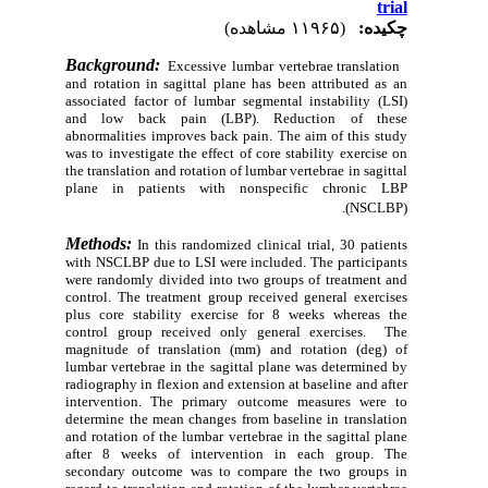
trial
چکیده:
(۱۱۹۶۵ مشاهده)
Background:
Excessive lumbar vertebrae translation
and rotation in sagittal plane has been attributed as an
associated factor of lumbar segmental instability (LSI)
and low back pain (LBP). Reduction of these
abnormalities improves back pain. The aim of this study
was to investigate the effect of core stability exercise on
the translation and rotation of lumbar vertebrae in sagittal
plane in patients with nonspecific chronic LBP
(NSCLBP).
Methods:
In this randomized clinical trial, 30 patients
with NSCLBP due to LSI were included.
The participants
were randomly divided into two groups of treatment and
control. The treatment group received general exercises
plus core stability exercise for 8 weeks whereas the
control group received only general exercises.
The
magnitude of translation (mm) and rotation (deg) of
lumbar vertebrae in the sagittal plane was determined by
radiography in flexion and extension at baseline and after
intervention. The primary outcome measures were to
determine the mean changes from baseline
in translation
and rotation of the lumbar vertebrae in the sagittal plane
after 8 weeks of intervention in each group. The
secondary outcome was to compare the two groups in