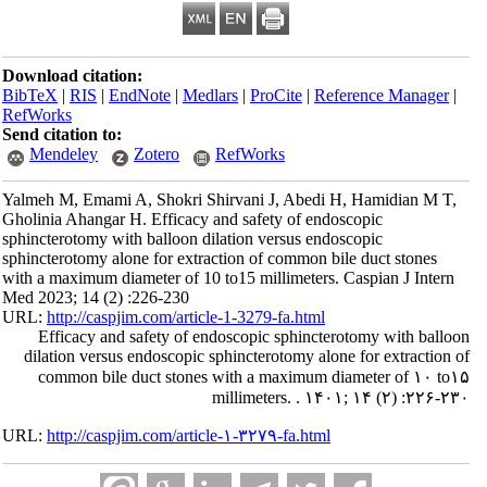
Download citation:
BibTeX
|
RIS
|
EndNote
|
Medlars
|
ProCite
|
Reference Manager
|
RefWorks
Send citation to:
Mendeley
Zotero
RefWorks
Yalmeh M, Emami A, Shokri Shirvani J, Abedi H, Hamidian M T,
Gholinia Ahangar H. Efficacy and safety of endoscopic
sphincterotomy with balloon dilation versus endoscopic
sphincterotomy alone for extraction of common bile duct stones
with a maximum diameter of 10 to15 millimeters. Caspian J Intern
Med 2023; 14 (2) :226-230
URL:
http://caspjim.com/article-1-3279-fa.html
Efficacy and safety of endoscopic sphincterotomy with balloon
dilation versus endoscopic sphincterotomy alone for extraction of
common bile duct stones with a maximum diameter of ۱۰ to۱۵
millimeters. . ۱۴۰۱; ۱۴ (۲) :۲۲۶-۲۳۰
URL:
http://caspjim.com/article-۱-۳۲۷۹-fa.html