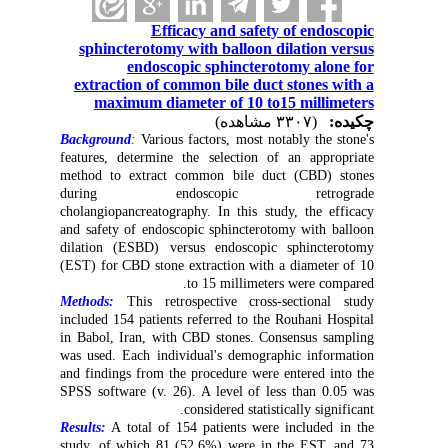
Efficacy and safety of endoscopic
sphincterotomy with balloon dilation versus
endoscopic sphincterotomy alone for
extraction of common bile duct stones with a
maximum diameter of 10 to15 millimeters
چکیده:
(۳۳۰۷ مشاهده)
Background
:
Various factors, most notably the stone's
features, determine the selection of an appropriate
method to extract common bile duct (CBD) stones
during endoscopic retrograde
cholangiopancreatography. In this study, the efficacy
and safety of endoscopic sphincterotomy with balloon
dilation (ESBD) versus endoscopic sphincterotomy
(EST) for CBD stone extraction with a diameter of 10
to 15 millimeters were compared.
Methods:
This retrospective cross-sectional study
included 154 patients referred to the Rouhani Hospital
in Babol, Iran, with CBD stones. Consensus sampling
was used. Each individual's demographic information
and findings from the procedure were entered into the
SPSS software (v. 26). A level of less than 0.05 was
considered statistically significant.
Results:
A total of 154 patients were included in the
study, of which 81 (52.6%) were in the EST, and 73