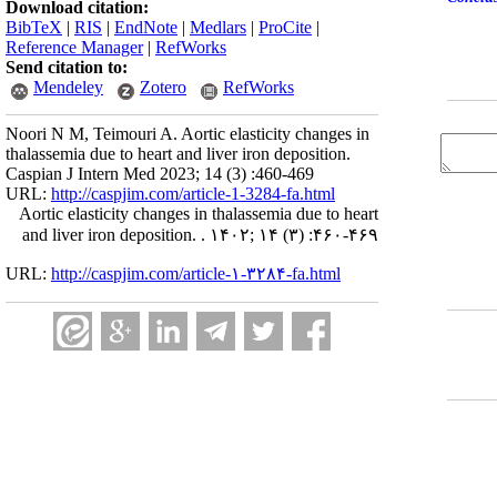
Download citation:
BibTeX
|
RIS
|
EndNote
|
Medlars
|
ProCite
|
Reference Manager
|
RefWorks
Send citation to:
Mendeley
Zotero
RefWorks
Noori N M, Teimouri A. Aortic elasticity changes in
thalassemia due to heart and liver iron deposition.
Caspian J Intern Med 2023; 14 (3) :460-469
URL:
http://caspjim.com/article-1-3284-fa.html
Aortic elasticity changes in thalassemia due to heart
and liver iron deposition. . ۱۴۰۲; ۱۴ (۳) :۴۶۰-۴۶۹
URL:
http://caspjim.com/article-۱-۳۲۸۴-fa.html