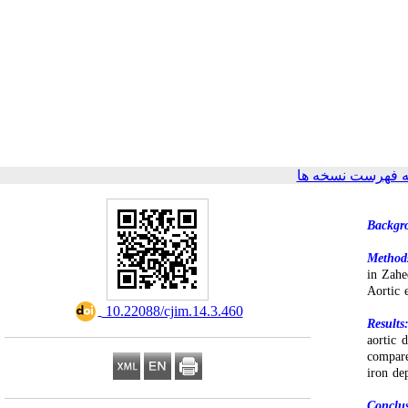
 فهرست نسخه ها
Backgr
Method
in Zahe
Aortic 
‎ 10.22088/cjim.14.3.460
Results
aortic 
compare
iron de
Conclu