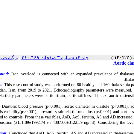
برگشت به
|
جلد ۱۴ شماره ۳ صفحات ۴۶۹-۴۶۰
Aortic ela
ound:
Iron overload is connected with an expanded prevalence of thalasse
thala
s:
This case-control study was performed on 80 healthy and 160 thalassemia pat
dan, Iran, from 2019 to 2021. Echocardiography parameters were measured. Fer
elasticity parameters were aortic strain, aortic stiffness β index, aortic diste
:
Diastolic blood pressure (p<0.001), aortic diameter in diastole (p<0.001), aor
distensibility(p<0.001), pressure strain elastic modulus (p<0.001) and aortic 
d to controls. From these variables, AoD, AoS, ferritin, AS and AD increased i
position (2131.89±1992.74 v.s 4887.66±3122.59 ng/ml). Considering the level o
sion:
Concluded that AoD, AoS, ferritin, AS and AD increased in thalassemia p