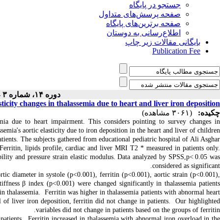
جستجو در پایگاه
صفحه پرسش‌های متداول
صفحه برترین‌های پایگاه
اطلاع‌رسانی به دوستان
بایگانی مقالات زیر چاپ
Publication Fee
دوره ۱۴، شماره ۳ - ( ۲-۱۴۰۲ )
sticity changes in thalassemia due to heart and liver iron deposition
چکیده:
(۳۰۶۱ مشاهده)
mia due to heart impairment. This considers pointing to survey changes i
ssemia's aortic elasticity due to iron deposition in the heart and liver of children.
ients. The subjects gathered from educational pediatric hospital of Ali Asghar
ritin, lipids profile, cardiac and liver MRI T2 * measured in patients only.
nsibility and pressure strain elastic modulus. Data analyzed by SPSS,p< 0.05 was
considered as significant.
tic diameter in systole (p<0.001), ferritin (p<0.001), aortic strain (p<0.001),
stiffness β index (p<0.001) were changed significantly in thalassemia patients
n thalassemia. Ferritin was higher in thalassemia patients with abnormal heart
f liver iron deposition, ferritin did not change in patients. Our highlighted
variables did not change in patients based on the groups of ferritin.
atients. Ferritin increased in thalassemia with abnormal iron overload in the