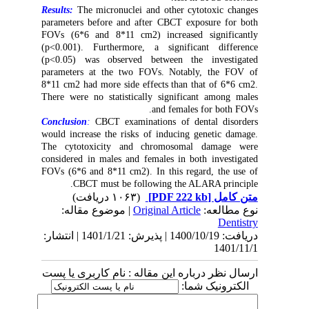
Results:
The micronuclei and other cytotoxic changes
parameters before and after CBCT exposure for both
FOVs (6*6 and 8*11 cm2) increased significantly
(p<0.001). Furthermore, a significant difference
(p<0.05) was observed between the investigated
parameters at the two FOVs. Notably, the FOV of
8*11 cm2 had more side effects than that of 6*6 cm2.
There were no statistically significant among males
and females for both FOVs.
Conclusion
:
CBCT examinations of dental disorders
would increase the risks of inducing genetic damage.
The cytotoxicity and chromosomal damage were
considered in males and females in both investigated
FOVs (6*6 and 8*11 cm2). In this regard, the use of
CBCT must be following the ALARA principle.
(۱۰۶۳ دریافت)
[PDF 222 kb]
متن کامل
| موضوع مقاله:
Original Article
نوع مطالعه:
Dentistry
دریافت: 1400/10/19 | پذیرش: 1401/1/21 | انتشار:
1401/11/1
ارسال نظر درباره این مقاله : نام کاربری یا پست
الکترونیک شما: