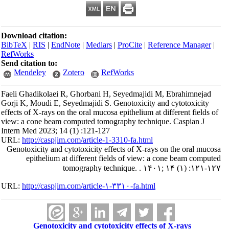
Download citation:
BibTeX
|
RIS
|
EndNote
|
Medlars
|
ProCite
|
Reference Manager
|
RefWorks
Send citation to:
Mendeley
Zotero
RefWorks
Faeli Ghadikolaei R, Ghorbani H, Seyedmajidi M, Ebrahimnejad
Gorji K, Moudi E, Seyedmajidi S. Genotoxicity and cytotoxicity
effects of X-rays on the oral mucosa epithelium at different fields of
view: a cone beam computed tomography technique. Caspian J
Intern Med 2023; 14 (1) :121-127
URL:
http://caspjim.com/article-1-3310-fa.html
Genotoxicity and cytotoxicity effects of X-rays on the oral mucosa
epithelium at different fields of view: a cone beam computed
tomography technique. . ۱۴۰۱; ۱۴ (۱) :۱۲۱-۱۲۷
URL:
http://caspjim.com/article-۱-۳۳۱۰-fa.html
Genotoxicity and cytotoxicity effects of X-rays