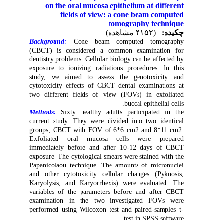
on the oral mucosa epithelium at different
fields of view: a cone beam computed
tomography technique
چکیده:
(۴۱۵۲ مشاهده)
Background
:
Cone beam computed tomography
(CBCT) is considered a common examination for
dentistry problems. Cellular biology can be affected by
exposure to ionizing radiations procedures. In this
study, we aimed to assess the genotoxicity and
cytotoxicity effects of CBCT dental examinations at
two different fields of view (FOVs) in exfoliated
buccal epithelial cells.
Methods:
Sixty healthy adults participated in the
current study. They were divided into two identical
groups; CBCT with FOV of 6*6 cm2 and 8*11 cm2.
Exfoliated oral mucosa cells were prepared
immediately before and after 10-12 days of CBCT
exposure. The cytological smears were stained with the
Papanicolaou technique. The amounts of micronuclei
and other cytotoxicity cellular changes (Pyknosis,
Karyolysis, and Karyorrhexis) were evaluated. The
variables of the parameters before and after CBCT
examination in the two investigated FOVs were
performed using Wilcoxon test and paired-samples t-
test in SPSS software.