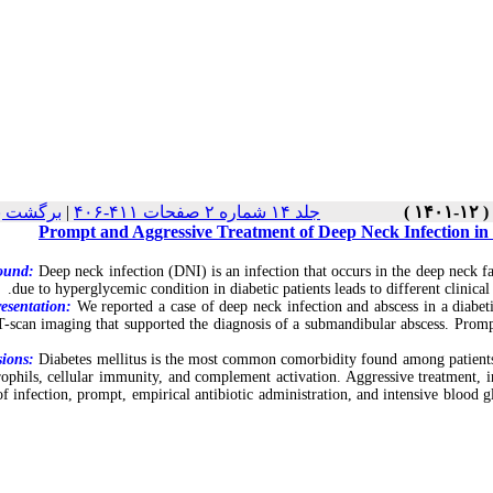
برگشت ب
|
جلد ۱۴ شماره ۲ صفحات ۴۱۱-۴۰۶
Prompt and Aggressive Treatment of Deep Neck Infection in 
ound:
Deep neck infection (DNI) is an infection that occurs in the deep neck
due to hyperglycemic condition in diabetic patients leads to different clinica
esentation:
We reported a case of deep neck infection and abscess in a diabeti
-scan imaging that supported the diagnosis of a submandibular abscess. Prompt
ions:
Diabetes mellitus is the most common comorbidity found among patients
rophils, cellular immunity, and complement activation. Aggressive treatment, in
of infection, prompt, empirical antibiotic administration, and intensive blood g