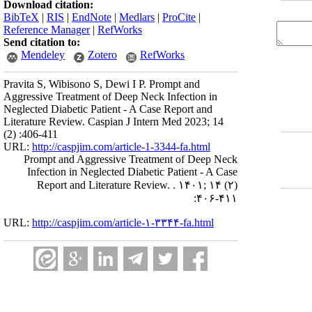
Download citation:
BibTeX
|
RIS
|
EndNote
|
Medlars
|
ProCite
|
Reference Manager
|
RefWorks
Send citation to:
Mendeley
Zotero
RefWorks
Pravita S, Wibisono S, Dewi I P. Prompt and
Aggressive Treatment of Deep Neck Infection in
Neglected Diabetic Patient - A Case Report and
Literature Review. Caspian J Intern Med 2023; 14
(2) :406-411
URL:
http://caspjim.com/article-1-3344-fa.html
Prompt and Aggressive Treatment of Deep Neck
Infection in Neglected Diabetic Patient - A Case
Report and Literature Review. . ۱۴۰۱; ۱۴ (۲)
:۴۰۶-۴۱۱
URL:
http://caspjim.com/article-۱-۳۳۴۴-fa.html