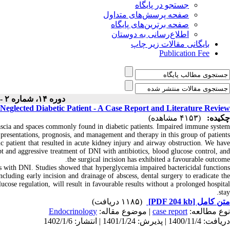
جستجو در پایگاه
صفحه پرسش‌های متداول
صفحه برترین‌های پایگاه
اطلاع‌رسانی به دوستان
بایگانی مقالات زیر چاپ
Publication Fee
دوره ۱۴، شماره ۲ - ( ۱۲-۱۴۰۱ )
Neglected Diabetic Patient - A Case Report and Literature Review
چکیده:
(۴۱۵۳ مشاهده)
 fascia and spaces commonly found in diabetic patients. Impaired immune syste
l presentations, prognosis, and management and therapy in this group of patients.
c patient that resulted in acute kidney injury and airway obstruction. We hav
 and aggressive treatment of DNI with antibiotics, blood glucose control, and
the surgical incision has exhibited a favourable outcome.
 with DNI. Studies showed that hyperglycemia impaired bactericidal function
cluding early incision and drainage of abscess, dental surgery to eradicate the
lucose regulation, will result in favourable results without a prolonged hospital
stay.
(۱۱۸۵ دریافت)
[PDF 204 kb]
متن کامل
Endocrinology
| موضوع مقاله:
case report
نوع مطالعه:
دریافت: 1400/11/4 | پذیرش: 1401/1/24 | انتشار: 1402/1/6