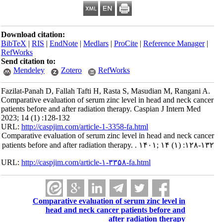
Download citation:
BibTeX
|
RIS
|
EndNote
|
Medlars
|
ProCite
|
Reference Manager
|
RefWorks
Send citation to:
Mendeley
Zotero
RefWorks
Fazilat-Panah D, Fallah Tafti H, Rasta S, Masudian M, Rangani A.
Comparative evaluation of serum zinc level in head and neck cancer
patients before and after radiation therapy. Caspian J Intern Med
2023; 14 (1) :128-132
URL:
http://caspjim.com/article-1-3358-fa.html
Comparative evaluation of serum zinc level in head and neck cancer
patients before and after radiation therapy. . ۱۴۰۱; ۱۴ (۱) :۱۲۸-۱۳۲
URL:
http://caspjim.com/article-۱-۳۳۵۸-fa.html
Comparative evaluation of serum zinc level in
head and neck cancer patients before and
after radiation therapy