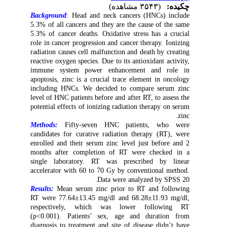
چکیده:
(۳۵۴۳ مشاهده)
Background
:
Head and neck cancers (HNCs) include
5.3% of all cancers and they are the cause of the same
5.3% of cancer deaths. Oxidative stress has a crucial
role in cancer progression and cancer therapy. Ionizing
radiation causes cell malfunction and death by creating
reactive oxygen species. Due to its antioxidant activity,
immune system power enhancement and role in
apoptosis, zinc is a crucial trace element in oncology
including HNCs. We decided to compare serum zinc
level of HNC patients before and after RT, to assess the
potential effects of ionizing radiation therapy on serum
zinc.
Methods:
Fifty-seven HNC patients, who were
candidates for curative radiation therapy (RT), were
enrolled and their serum zinc level just before and 2
months after completion of RT were checked in a
single laboratory. RT was prescribed by linear
accelerator with 60 to 70 Gy by conventional method.
Data were analyzed by SPSS 20.
Results:
Mean serum zinc prior to RT and following
RT were 77.64±13.45 mg/dl and 68.28±11.93 mg/dl,
respectively, which was lower following RT
(p<0.001). Patients’ sex, age and duration from
diagnosis to treatment and site of disease didn’t have