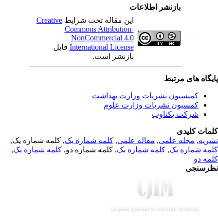
بازنشر اطلاعات
Creative
این مقاله تحت شرایط
Commons Attribution-
NonCommercial 4.0
قابل
International License
بازنشر است.
یگاه های مرتبط
کمیسیون نشریات وزارت بهداشت
کمسیون نشریات وزارت علوم
شرکت یکتاوب
مات کلیدی
, کلمه شماره یک,
کلمه شماره یک
,
مقاله علمی
,
مجله علمی
,
ریه
,
کلمه شماره یک
, کلمه شماره دو,
کلمه شماره یک
,
مه شماره یک
مه دو
رسنجی