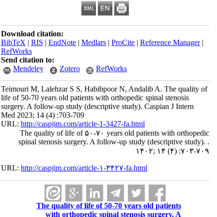
Download citation:
BibTeX
|
RIS
|
EndNote
|
Medlars
|
ProCite
|
Reference Manager
|
RefWorks
Send citation to:
Mendeley
Zotero
RefWorks
Teimouri M, Lalehzar S S, Habibpoor N, Andalib A. The quality of
life of 50-70 years old patients with orthopedic spinal stenosis
surgery. A follow-up study (descriptive study). Caspian J Intern
Med 2023; 14 (4) :703-709
URL:
http://caspjim.com/article-1-3427-fa.html
The quality of life of ۵۰-۷۰ years old patients with orthopedic
spinal stenosis surgery. A follow-up study (descriptive study). .
۱۴۰۲; ۱۴ (۴) :۷۰۳-۷۰۹
URL:
http://caspjim.com/article-۱-۳۴۲۷-fa.html
The quality of life of 50-70 years old patients
with orthopedic spinal stenosis surgery. A