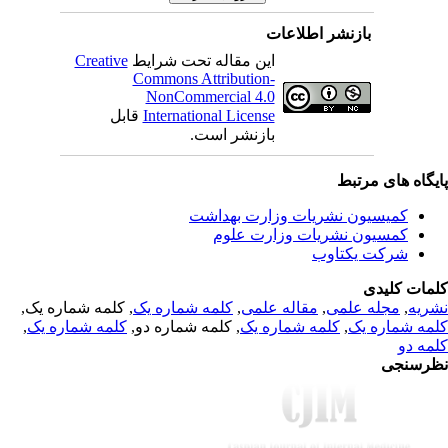
بازنشر اطلاعات
Creative
این مقاله تحت شرایط
Commons Attribution-
NonCommercial 4.0
قابل
International License
بازنشر است.
یگاه های مرتبط
کمیسیون نشریات وزارت بهداشت
کمسیون نشریات وزارت علوم
شرکت یکتاوب
مات کلیدی
, کلمه شماره یک,
کلمه شماره یک
,
مقاله علمی
,
مجله علمی
,
ریه
,
کلمه شماره یک
, کلمه شماره دو,
کلمه شماره یک
,
مه شماره یک
مه دو
رسنجی