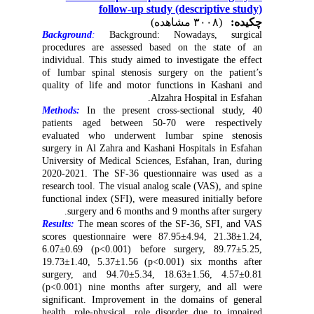
follow-up study (descriptive study)
چکیده:
(۳۰۰۸ مشاهده)
Background
:
Background: Nowadays, surgical
procedures are assessed based on the state of an
individual. This study aimed to investigate
the effect
of
lumbar spinal stenosis surgery on the patient’s
quality of life
and motor functions in Kashani and
.
Alzahra Hospital in Esfahan
Methods:
In the present cross-sectional study, 40
patients aged between 50-70 were
respectively
evaluated who underwent lumbar spine stenosis
surgery in Al Zahra and Kashani Hospitals
in Esfahan
University of Medical Sciences, Esfahan, Iran,
during
2020-2021. The SF-36 questionnaire was used as a
research tool.
The visual analog scale (VAS)
, and spine
functional index (SFI), were measured initially before
.
surgery and 6 months and 9 months after surgery
Results:
The mean scores of the SF-36, SFI, and VAS
scores questionnaire were
87.95±4.94
,
21.38±1.24
,
6.07±0.69 (p<0.001)
before surgery,
89.77±5.25,
19.73±1.40, 5.37±1
.
56 (p<0.001)
six months after
surgery, and
94.70±5.34
,
18.63±1.56
,
4.57±0.81
(p<0.001)
nine months after surgery, and all were
significant. Improvement in the domains of general
health, role-physical, role disorder due to impaired