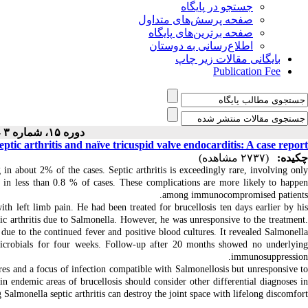
جستجو در پایگاه
صفحه پرسش‌های متداول
صفحه برترین‌های پایگاه
اطلاع‌رسانی به دوستان
بایگانی مقالات زیر چاپ
Publication Fee
دوره ۱۵، شماره ۳ - ( ۳-۱۴۰۳ )
ptic arthritis and naïve tricuspid valve endocarditis: A case report
چکیده:
(۲۷۳۷ مشاهده)
in about 2% of the cases. Septic arthritis is exceedingly rare, involving only
rs in less than 0.8 % of cases. These complications are more likely to happen
among immunocompromised patients.
h left limb pain. He had been treated for brucellosis ten days earlier by hi
ic arthritis due to Salmonella. However, he was unresponsive to the treatment.
e to the continued fever and positive blood cultures. It revealed Salmonella
imicrobials for four weeks. Follow-up after 20 months showed no underlying
immunosuppression.
ures and a focus of infection compatible with Salmonellosis but unresponsive t
 in endemic areas of brucellosis should consider other differential diagnoses in
Salmonella septic arthritis can destroy the joint space with lifelong discomfort.