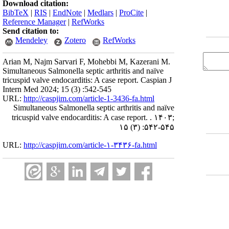
Download citation:
BibTeX
|
RIS
|
EndNote
|
Medlars
|
ProCite
|
Reference Manager
|
RefWorks
Send citation to:
Mendeley
Zotero
RefWorks
Arian M, Najm Sarvari F, Mohebbi M, Kazerani M.
Simultaneous Salmonella septic arthritis and naïve
tricuspid valve endocarditis: A case report. Caspian J
Intern Med 2024; 15 (3) :542-545
URL:
http://caspjim.com/article-1-3436-fa.html
Simultaneous Salmonella septic arthritis and naïve
tricuspid valve endocarditis: A case report. . ۱۴۰۳;
۱۵ (۳) :۵۴۲-۵۴۵
URL:
http://caspjim.com/article-۱-۳۴۳۶-fa.html