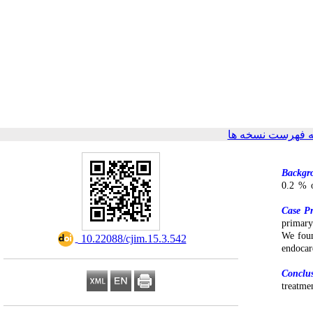
 فهرست نسخه ها
Backgr
0.2 % o
Case Pr
primary
We foun
‎ 10.22088/cjim.15.3.542
endocar
Conclu
treatme