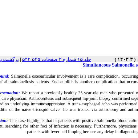
برگشت به
|
جلد ۱۵ شماره ۳ صفحات ۵۴۵-۵۴۲
Simultaneous Salmonella se
ound:
Salmonella osteoarticular involvement is a rare complication, occurring 
f all salmonellosis patients. Endocarditis is another complication that occu
esentation:
We report a previously healthy 25-year-old man who presented wit
 care physician. Arthrocentesis and subsequent hip-joint biopsy confirmed sept
d no underlying immunosuppression. A trans-esophageal echo was performed du
ditis of the naïve tricuspid valve. He was treated via arthrotomy and ant
sion:
This case highlights that in patients with positive Salmonella blood cult
nt, searching for other foci of infection is necessary. Furthermore, physicians
patients with fever and limping because any delay in diagnosing 