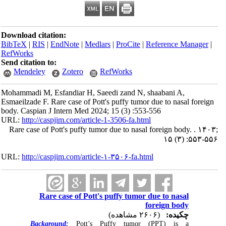
Download citation:
BibTeX
|
RIS
|
EndNote
|
Medlars
|
ProCite
|
Reference Manager
|
RefWorks
Send citation to:
Mendeley
Zotero
RefWorks
Mohammadi M, Esfandiar H, Saeedi zand N, shaabani A,
Esmaeilzade F. Rare case of Pott's puffy tumor due to nasal foreign
body. Caspian J Intern Med 2024; 15 (3) :553-556
URL:
http://caspjim.com/article-1-3506-fa.html
Rare case of Pott's puffy tumor due to nasal foreign body. . ۱۴۰۳;
۱۵ (۳) :۵۵۳-۵۵۶
URL:
http://caspjim.com/article-۱-۳۵۰۶-fa.html
Rare case of Pott's puffy tumor due to nasal
foreign body
چکیده:
(۲۶۰۶ مشاهده)
Background:
Pott’s Puffy tumor (PPT) is a