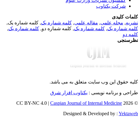
کمسیون نشریات وزارت علوم
شرکت یکتاوب
مات کلیدی
, کلمه شماره یک,
کلمه شماره یک
,
مقاله علمی
,
مجله علمی
,
ریه
,
کلمه شماره یک
, کلمه شماره دو,
کلمه شماره یک
,
مه شماره یک
مه دو
رسنجی
یه حقوق این وب سایت متعلق به
می باشد.
طراحی و برنامه نویسی
یکتاوب افزار شرق
Caspian Journal of Internal Medicine
© 202
Designed & Developed by :
Yektaw