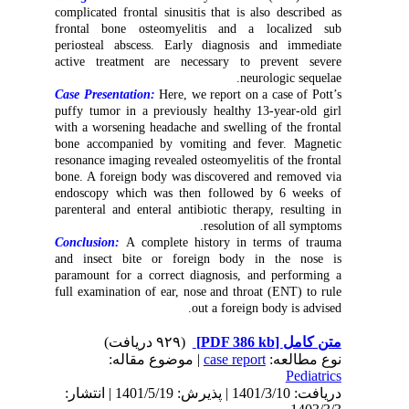
complicated frontal sinusitis that is also described as
frontal bone osteomyelitis and a localized sub
periosteal abscess. Early diagnosis and immediate
active treatment are necessary to prevent severe
neurologic sequelae.
Case Presentation:
Here, we report on a case of Pott’s
puffy tumor in a previously healthy 13-year-old girl
with a worsening headache and swelling of the frontal
bone accompanied by vomiting and fever. Magnetic
resonance imaging revealed osteomyelitis of the frontal
bone. A foreign body was discovered and removed via
endoscopy which was then followed by 6 weeks of
parenteral and enteral antibiotic therapy, resulting in
resolution of all symptoms.
Conclusion:
A complete history in terms of trauma
and insect bite or foreign body in the nose is
paramount for a correct diagnosis, and performing a
full examination of ear, nose and throat (ENT) to rule
out a foreign body is advised.
(۹۲۹ دریافت)
[PDF 386 kb]
متن کامل
| موضوع مقاله:
case report
نوع مطالعه:
Pediatrics
دریافت: 1401/3/10 | پذیرش: 1401/5/19 | انتشار: