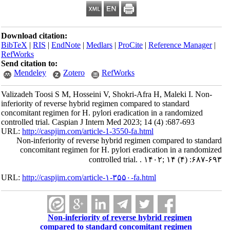
Download citation:
BibTeX
|
RIS
|
EndNote
|
Medlars
|
ProCite
|
Reference Manager
|
RefWorks
Send citation to:
Mendeley
Zotero
RefWorks
Valizadeh Toosi S M, Hosseini V, Shokri-Afra H, Maleki I. Non-
inferiority of reverse hybrid regimen compared to standard
concomitant regimen for H. pylori eradication in a randomized
controlled trial. Caspian J Intern Med 2023; 14 (4) :687-693
URL:
http://caspjim.com/article-1-3550-fa.html
Non-inferiority of reverse hybrid regimen compared to standard
concomitant regimen for H. pylori eradication in a randomized
controlled trial. . ۱۴۰۲; ۱۴ (۴) :۶۸۷-۶۹۳
URL:
http://caspjim.com/article-۱-۳۵۵۰-fa.html
Non-inferiority of reverse hybrid regimen
compared to standard concomitant regimen