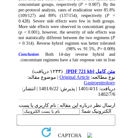
concomitant
groups,
respectively
(
P
= 0.007).
By the
per-protocol analysis, rates of eradication were 85.8%
(109/127) and 89% (137/154), respectively (
P
=
0.428).
Severe side effects were few in both groups.
More side effects were observed in
concomitant
group
(
p
< 0.001), however, the severity of side effects was
not statistically different between the two
regimens
(
P
= 0.314).
Reverse
hybrid regimen was better tolerated
.
(98% vs. 91.5%,
P
= 0.009)
Conclusion
:
Both 14-day reverse hybrid and
concomitant regimens have a fair response rate in Iran.
(۱۲۳۳ دریافت)
[PDF 721 kb]
متن کامل
| موضوع مقاله:
Original Article
نوع مطالعه:
Gastroentrology
دریافت: 1401/4/11 | پذیرش: 1401/6/22 | انتشار:
1402/7/6
ارسال نظر درباره این مقاله : نام کاربری یا پست
الکترونیک شما: