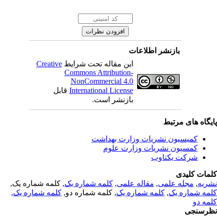
بازنشر اطلاعات
Creative
این مقاله تحت شرایط
Commons Attribution-
NonCommercial 4.0
قابل
International License
بازنشر است.
یگاه های مرتبط
کمیسیون نشریات وزارت بهداشت
کمسیون نشریات وزارت علوم
شرکت یکتاوب
مات کلیدی
, کلمه شماره یک,
کلمه شماره یک
,
مقاله علمی
,
مجله علمی
,
ریه
,
کلمه شماره یک
, کلمه شماره دو,
کلمه شماره یک
,
مه شماره یک
مه دو
رسنجی