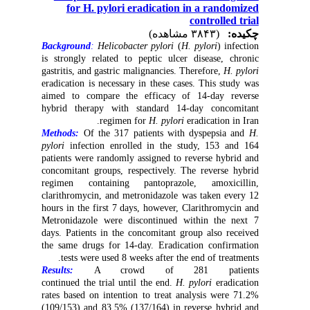
for H. pylori eradication in a randomized
controlled trial
چکیده:
(۳۸۴۳ مشاهده)
Background
:
Helicobacter pylori
(
H. pylori
) infection
is strongly related to peptic ulcer disease, chronic
gastritis, and gastric malignancies. Therefore,
H. pylori
eradication is necessary in these cases. This study was
aimed to compare the efficacy of 14-day reverse
hybrid therapy with standard 14-day concomitant
regimen for
H. pylori
eradication in Iran.
Methods:
Of the 317 patients with dyspepsia and
H.
pylori
infection enrolled in the study, 153 and 164
patients were randomly assigned to reverse hybrid and
concomitant groups, respectively. The reverse hybrid
regimen containing pantoprazole, amoxicillin,
clarithromycin, and metronidazole was taken every 12
hours in the first 7 days, however, Clarithromycin and
Metronidazole were discontinued within the next 7
days. Patients in the concomitant group also received
the same drugs for 14-day. Eradication confirmation
tests
were used 8 weeks after the end of treatments.
Results:
A crowd of 281 patients
continued the trial until the end.
H. pylori
eradication
rates based on intention to treat analysis were 71.2%
(109/153) and 83.5% (137/164) in
reverse hybrid
and