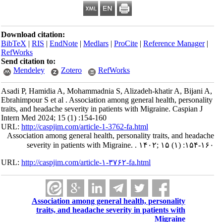
Download citation:
BibTeX
|
RIS
|
EndNote
|
Medlars
|
ProCite
|
Reference Manager
|
RefWorks
Send citation to:
Mendeley
Zotero
RefWorks
Asadi P, Hamidia A, Mohammadnia S, Alizadeh-khatir A, Bijani A,
Ebrahimpour S et al . Association among general health, personality
traits, and headache severity in patients with Migraine. Caspian J
Intern Med 2024; 15 (1) :154-160
URL:
http://caspjim.com/article-1-3762-fa.html
Association among general health, personality traits, and headache
severity in patients with Migraine. . ۱۴۰۲; ۱۵ (۱) :۱۵۴-۱۶۰
URL:
http://caspjim.com/article-۱-۳۷۶۲-fa.html
Association among general health, personality
traits, and headache severity in patients with
Migraine