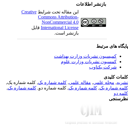
بازنشر اطلاعات
Creative
این مقاله تحت شرایط
Commons Attribution-
NonCommercial 4.0
قابل
International License
بازنشر است.
یگاه های مرتبط
کمیسیون نشریات وزارت بهداشت
کمسیون نشریات وزارت علوم
شرکت یکتاوب
مات کلیدی
, کلمه شماره یک,
کلمه شماره یک
,
مقاله علمی
,
مجله علمی
,
ریه
,
کلمه شماره یک
, کلمه شماره دو,
کلمه شماره یک
,
مه شماره یک
مه دو
رسنجی