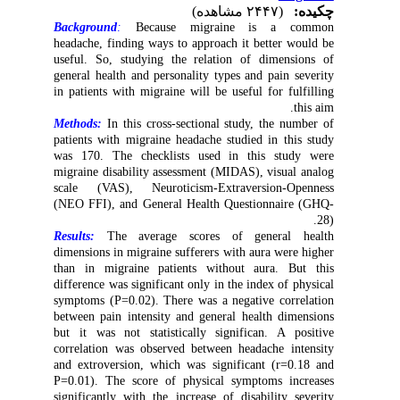
چکیده:
(۲۴۴۷ مشاهده)
Background
:
Because migraine is a common
headache, finding ways to approach it better would be
useful. So, studying the relation of dimensions of
general health and personality types and pain severity
in patients with migraine will be useful for fulfilling
this aim.
Methods:
In this cross-sectional study, the number of
patients with migraine headache studied in this study
was 170. The checklists used in this study were
migraine disability assessment (MIDAS), visual analog
scale (VAS), Neuroticism-Extraversion-Openness
(NEO FFI), and General Health Questionnaire (GHQ-
28).
Results:
The average scores of general health
dimensions in migraine sufferers with aura were higher
than in migraine patients without aura. But this
difference was significant only in the index of physical
symptoms (P=0.02). There was a negative correlation
between pain intensity and general health dimensions
but it was not statistically significan. A positive
correlation was observed between headache intensity
and extroversion, which was significant (r=0.18 and
P=0.01). The score of physical symptoms increases
significantly with the increase of disability severity