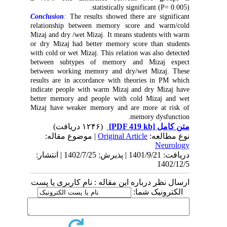
statistically significant (P= 0.005).
Conclusion
:
The results showed there are significant
relationship between memory score and warm/cold
Mizaj and dry /wet Mizaj. It means students with warm
or dry Mizaj had better memory score than students
with cold or wet Mizaj. This relation was also detected
between subtypes of memory and Mizaj expect
between working memory and dry/wet Mizaj. These
results are in accordance with theories in PM which
indicate people with warm Mizaj and dry Mizaj have
better memory and people with cold Mizaj and wet
Mizaj have weaker memory and are more at risk of
memory dysfunction.
(۱۲۴۶ دریافت)
[PDF 419 kb]
متن کامل
| موضوع مقاله:
Original Article
نوع مطالعه:
Neurology
دریافت: 1401/9/21 | پذیرش: 1402/7/25 | انتشار:
1402/12/5
ارسال نظر درباره این مقاله : نام کاربری یا پست
الکترونیک شما: