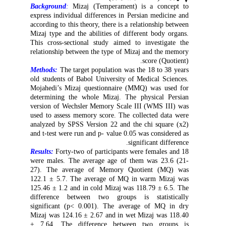
Background
:
Mizaj (Temperament) is a concept to
express individual differences in Persian medicine and
according to this theory, there is a relationship between
Mizaj type and the abilities of different body organs.
This cross-sectional study aimed to investigate the
relationship between the type of Mizaj and the memory
.
score (Quotient)
Methods:
The target population was the 18 to 38 years
old students of Babol University of Medical Sciences.
Mojahedi’s Mizaj questionnaire (MMQ) was used for
determining the whole Mizaj. The physical Persian
version of Wechsler Memory Scale III (WMS III) was
used to assess memory score. The collected data were
analyzed by SPSS Version 22 and the chi square (x2)
and t-test were run and p- value 0.05 was considered as
significant difference.
Results:
Forty-two of participants were females and 18
were males. The average age of them was 23.6 (21-
27). The average of Memory Quotient (MQ) was
122.1 ± 5.7. The average of MQ in warm Mizaj was
125.46 ± 1.2 and in cold Mizaj was 118.79 ± 6.5. The
difference between two groups is statistically
significant (p< 0.001). The average of MQ in dry
Mizaj was 124.16 ± 2.67 and in wet Mizaj was 118.40
± 7.64. The difference between two groups is