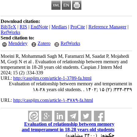
Download citation:
BibTeX
|
RIS
|
EndNote
|
Medlars
|
ProCite
|
Reference Manager
|
RefWorks
Send citation to:
Mendeley
Zotero
RefWorks
Moeini R, Mohammadi Sagh M, Faramarzi M, Saadat P, Mojahedi
M, Gorji N et al . Evaluation of relationship between memory and
temperament in 18-28 years old students. Caspian J Intern Med
2024; 15 (2) :334-339
URL:
http://caspjim.com/article-1-3789-fa.html
Evaluation of relationship between memory and temperament in
۱۸-۲۸ years old students. . ۱۴۰۲; ۱۵ (۲) :۳۳۴-۳۳۹
URL:
http://caspjim.com/article-۱-۳۷۸۹-fa.html
Evaluation of relationship between memory
and temperament in 18-28 years old students
چکیده:
(۳۴۰۰ مشاهده)