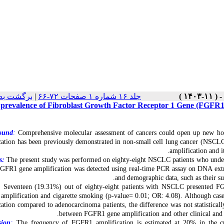
برگشت به
|
جلد ۱۶ شماره ۱ صفحات ۷۲-۶۶
prevalence of Fibroblast Growth Factor Receptor 1 Gene (FGFR1
ound
:
Comprehensive molecular assessment of cancers could open up new hori
cation has been previously demonstrated in non-small cell lung cancer (NSCLC
amplification and i
s:
The present study was performed on eighty-eight NSCLC patients who unde
GFR1 gene amplification was detected using real-time PCR assay on DNA extract
and demographic data, such as their su
:
Seventeen (19.31%) out of eighty-eight patients with NSCLC presented FGF
mplification and cigarette smoking (p-value= 0.01; OR: 4.08). Although ca
cation compared to adenocarcinoma patients, the difference was not statisticall
between FGFR1 gene amplification and other clinical and d
sion
:
The frequency of FGFR1 amplification is estimated at 20% in the c