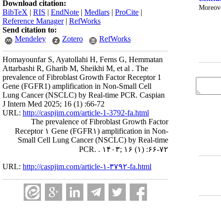
Download citation:
Moreove
BibTeX
|
RIS
|
EndNote
|
Medlars
|
ProCite
|
Reference Manager
|
RefWorks
Send citation to:
Mendeley
Zotero
RefWorks
Homayounfar S, Ayatollahi H, Ferns G, Hemmatan
Attarbashi R, Gharib M, Sheikhi M, et al . The
prevalence of Fibroblast Growth Factor Receptor 1
Gene (FGFR1) amplification in Non-Small Cell
Lung Cancer (NSCLC) by Real-time PCR. Caspian
J Intern Med 2025; 16 (1) :66-72
URL:
http://caspjim.com/article-1-3792-fa.html
The prevalence of Fibroblast Growth Factor
Receptor ۱ Gene (FGFR۱) amplification in Non-
Small Cell Lung Cancer (NSCLC) by Real-time
PCR. . ۱۴۰۳; ۱۶ (۱) :۶۶-۷۲
URL:
http://caspjim.com/article-۱-۳۷۹۲-fa.html