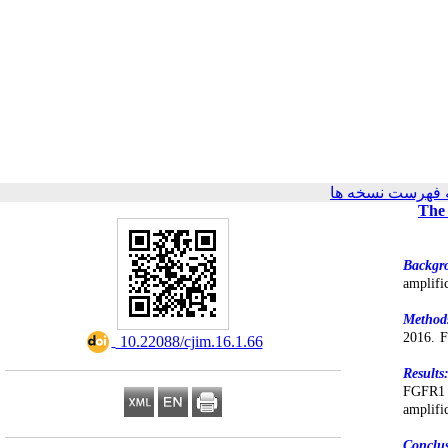
 فهرست نسخه ها
The 
Backgr
amplifi
Method
2016. F
‎ 10.22088/cjim.16.1.66
Results
FGFR1 a
amplifi
Conclu