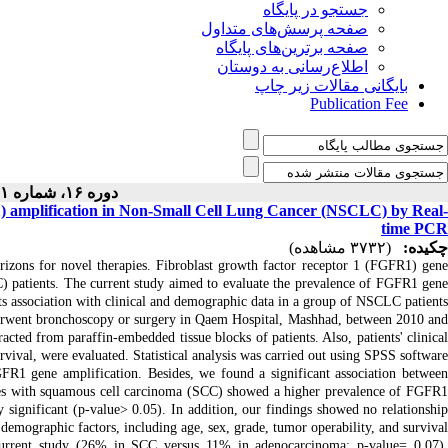
جستجو در پایگاه
صفحه پرسش‌های متداول
صفحه برترین‌های پایگاه
اطلاع‌رسانی به دوستان
بایگانی مقالات زیر چاپ
Publication Fee
دوره ۱۶، شماره ۱ - ( ۱۱-۱۴۰۳ )
) amplification in Non-Small Cell Lung Cancer (NSCLC) by Real-
time PCR
چکیده:
(۳۷۳۲ مشاهده)
zons for novel therapies. Fibroblast growth factor receptor 1 (FGFR1) gene
) patients. The current study aimed to evaluate the prevalence of FGFR1 gene
ts association with clinical and demographic data in a group of NSCLC patients.
rwent bronchoscopy or surgery in Qaem Hospital, Mashhad, between 2010 and
ed from paraffin-embedded tissue blocks of patients. Also, patients' clinical
rvival, were evaluated. Statistical analysis was carried out using SPSS software.
R1 gene amplification. Besides, we found a significant association between
ses with squamous cell carcinoma (SCC) showed a higher prevalence of FGFR1
y significant (p-value> 0.05). In addition, our findings showed no relationship
emographic factors, including age, sex, grade, tumor operability, and survival.
urrent study (26% in SCC versus 11% in adenocarcinoma; p-value= 0.07).