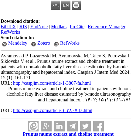
Download citation:
BibTeX
|
RIS
|
EndNote
|
Medlars
|
ProCite
|
Reference Manager
|
RefWorks
Send citation to:
Mendeley
Zotero
RefWorks
Avramovski P, Lazarevski M, Avramovska M, Talev S, Petrovska J,
Siklovska V et al . Prunus mume extract and choline treatment in
patients with non-alcoholic fatty liver disease estimated by b-mode
ultrasonography and hepatorenal index. Caspian J Intern Med 2024;
15 (1) :161-171
URL:
http://caspjim.com/article-1-3807-fa.html
Prunus mume extract and choline treatment in patients with non-
alcoholic fatty liver disease estimated by b-mode ultrasonography
and hepatorenal index. . ۱۴۰۲; ۱۵ (۱) :۱۶۱-۱۷۱
URL:
http://caspjim.com/article-۱-۳۸۰۷-fa.html
Prunus mume extract and choline treatment