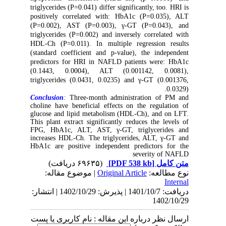
triglycerides (P=0.041) differ significantly, too. HRI is
positively correlated with: HbA1c (P=0.035), ALT
(P=0.002), AST (P=0.003), γ-GT (P=0.043), and
triglycerides (P=0.002) and inversely correlated with
HDL-Ch (P=0.011). In multiple regression results
(standard coefficient and p-value), the independent
predictors for HRI in NAFLD patients were: HbA1c
(0.1443, 0.0004), ALT (0.001142, 0.0081),
triglycerides (0.0431, 0.0235) and γ-GT (0.001376,
0.0329).
Conclusion
:
Three-month administration of PM and
choline have beneficial effects on the regulation of
glucose and lipid metabolism (HDL-Ch), and on LFT.
This plant extract significantly reduces the levels of
FPG, HbA1c, ALT, AST, γ-GT, triglycerides and
increases HDL-Ch. The triglycerides, ALT, γ-GT and
HbA1c are positive independent predictors for the
severity of NAFLD
(۶۹۶۳۵ دریافت)
[PDF 538 kb]
متن کامل
| موضوع مقاله:
Original Article
نوع مطالعه:
Internal
دریافت: 1401/10/7 | پذیرش: 1402/10/29 | انتشار:
1402/10/29
ارسال نظر درباره این مقاله : نام کاربری یا پست