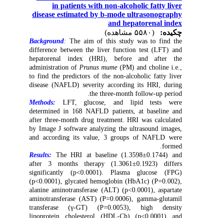
in patients with non-alcoholic fatty liver
disease estimated by b-mode ultrasonography
and hepatorenal index
چکیده:
(۵۵۸۰ مشاهده)
Background
:
The aim of this study was to find the
difference between the liver function test (LFT) and
hepatorenal index (HRI), before and after the
administration of
Prunus mume
(PM) and choline i.e.,
to find the predictors of the non-alcoholic fatty liver
disease (NAFLD) severity according its HRI, during
.
the three-month follow-up period
Methods:
LFT, glucose, and lipid tests were
determined in 168 NAFLD patients, at baseline and
after three-month drug treatment.
HRI was calculated
by Image J software analyzing the ultrasound images,
and according its value, 3 groups of NAFLD were
formed.
Results:
The HRI at baseline (1.3598±0.1744) and
after 3 months therapy (1.3061±0.1923) differs
significantly (p<0.0001). Plasma glucose (FPG)
(p<0.0001), glycated hemoglobin (HbA1c) (P=0.002),
alanine aminotransferase (ALT) (p<0.0001), aspartate
aminotransferase (AST) (P=0.0006), gamma-glutamil
transferase (γ-GT) (P=0.0053), high density
lipoprotein cholesterol (HDL-Ch) (p<0.0001) and