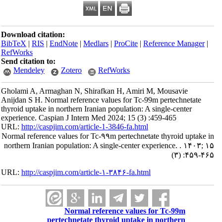
Download citation:
BibTeX
|
RIS
|
EndNote
|
Medlars
|
ProCite
|
Reference Manager
|
RefWorks
Send citation to:
Mendeley
Zotero
RefWorks
Gholami A, Armaghan N, Shirafkan H, Amiri M, Mousavie
Anijdan S H. Normal reference values for Tc-99m pertechnetate
thyroid uptake in northern Iranian population: A single-center
experience. Caspian J Intern Med 2024; 15 (3) :459-465
URL:
http://caspjim.com/article-1-3846-fa.html
Normal reference values for Tc-۹۹m pertechnetate thyroid uptake in
northern Iranian population: A single-center experience. . ۱۴۰۳; ۱۵
(۳) :۴۵۹-۴۶۵
URL:
http://caspjim.com/article-۱-۳۸۴۶-fa.html
Normal reference values for Tc-99m
pertechnetate thyroid uptake in northern