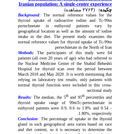
Iranian population: A single-center experience
چکیده:
(۲۷۶۳ مشاهده)
Background
:
The normal reference values for the
thyroid uptake of radioactive iodine and Tc-99m
pertechnetate in euthyroid patients vary by
geographical location as well as the amount of iodine
intake in the diet. The present study examines the
normal reference values for thyroid uptake of Tc-99m
pertechnetate in the North of Iran.
Methods:
The participants of this study were 64
patients (all over 20 years of age) who had referred to
the Nuclear Medicine Center of the Shahid Beheshti
Hospital for thyroid scan over the period between
March 2018 and May 2020. It is worth mentioning that
relying on laboratory test results, only patients with
normal thyroid function were included in this cross-
sectional study.
th
th
Results:
The median, the 5
and 95
percentiles and
thyroid uptake range of 99mTc-pertechnetate in
euthyroid patients were 0.9, 0.6 to 1.8% and 0.54 -
1.80%, respectively.
Conclusion
:
The percentage of uptake in the thyroid
gland in each geographical area varies based on race
and diet content, so it is necessary to determine the