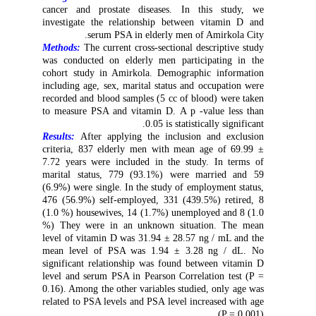
cancer and prostate diseases. In this study, we
investigate the relationship between vitamin D and
serum PSA in elderly men of Amirkola City.
Methods:
The current cross-sectional descriptive study
was conducted on elderly men participating in the
cohort study in Amirkola. Demographic information
including age, sex, marital status and occupation were
recorded
and
blood samples (5 cc of blood) were taken
to measure PSA and vitamin D. A p -value less than
0.05 is statistically significant.
Results:
After applying the inclusion and exclusion
criteria, 837 elderly men with mean age of 69.99
±
7.72 years were included in the study. In terms of
marital status, 779 (93.1%) were married and 59
(6.9%) were single. In the study of employment status,
476 (56.9%) self-employed, 331 (439.5%) retired, 8
(1.0 %) housewives, 14 (1.7%) unemployed and 8 (1.0
%) They were in an unknown situation. The mean
level of vitamin D was 31.94
±
28.57 ng / mL and the
mean level of PSA was 1.94 ± 3.28 ng / dL. No
significant relationship was found between vitamin D
level and serum PSA in Pearson Correlation test (P =
0.16). Among the other variables studied, only age was
related to PSA levels and PSA level increased with age
(P = 0.001).