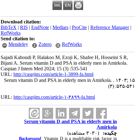
Download citation:
BibTeX
|
RIS
|
EndNote
|
Medlars
|
ProCite
|
Reference Manager
|
RefWorks
Send citation to:
Mendeley
Zotero
RefWorks
Sajadi Kaboudi P, Halakoo M, Ezoji K, Shafee H, Hosseini S R,
Bijani A. Serum vitamin D and PSA in elderly men in Amirkola.
Caspian J Intern Med 2024; 15 (3) :535-541
URL:
http://caspjim.com/article-1-3899-fa.html
Serum vitamin D and PSA in elderly men in Amirkola. . ۱۴۰۳; ۱۵
(۳) :۵۳۵-۵۴۱
URL:
http://caspjim.com/article-۱-۳۸۹۹-fa.html
Serum vitamin D and PSA in elderly men in
Amirkola
چکیده:
(۳۰۳۰ مشاهده)
Background
:
Vitamin D is a modifiable risk factor in