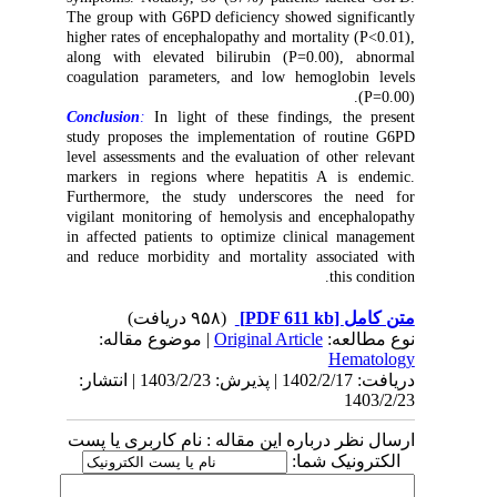
The group with G6PD deficiency showed significantly
higher rates of encephalopathy and mortality (P<0.01),
along with elevated bilirubin (P=0.00), abnormal
coagulation parameters, and low hemoglobin levels
(P=0.00).
Conclusion
:
In light of these findings, the present
study proposes the implementation of routine G6PD
level assessments and the evaluation of other relevant
markers in regions where hepatitis A is endemic.
Furthermore, the study underscores the need for
vigilant monitoring of hemolysis and encephalopathy
in affected patients to optimize clinical management
and reduce morbidity and mortality associated with
this condition.
(۹۵۸ دریافت)
[PDF 611 kb]
متن کامل
| موضوع مقاله:
Original Article
نوع مطالعه:
Hematology
دریافت: 1402/2/17 | پذیرش: 1403/2/23 | انتشار:
1403/2/23
ارسال نظر درباره این مقاله : نام کاربری یا پست
الکترونیک شما: