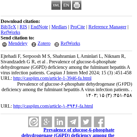
Download citation:
BibTeX
|
RIS
|
EndNote
|
Medlars
|
ProCite
|
Reference Manager
|
RefWorks
Send citation to:
Mendeley
Zotero
RefWorks
Ejtehadi F, Serpoosh M S, Shahramian I, Aminlari L, Niknam R,
Sivandzadeh G R, et al . Prevalence of glucose-6-phosphate
dehydrogenase (G6PD) deficiency among the fulminant hepatitis A
virus infection patients. Caspian J Intern Med 2024; 15 (3) :451-458
URL:
http://caspjim.com/article-1-3946-fa.html
Prevalence of glucose-۶-phosphate dehydrogenase (G۶PD)
deficiency among the fulminant hepatitis A virus infection patients. .
۱۴۰۳; ۱۵ (۳) :۴۵۱-۴۵۸
URL:
http://caspjim.com/article-۱-۳۹۴۶-fa.html
Prevalence of glucose-6-phosphate
dehydrogenase (G6PD) deficiency among the