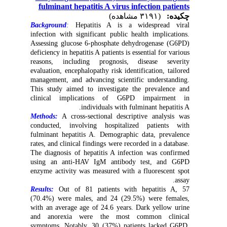
fulminant hepatitis A virus infection patients
چکیده:
(۳۱۹۱ مشاهده)
Background
:
Hepatitis A is a widespread viral
infection with significant public health implications.
Assessing glucose 6-phosphate dehydrogenase (G6PD)
deficiency in hepatitis A patients is essential for various
reasons, including prognosis, disease severity
evaluation, encephalopathy risk identification, tailored
management, and advancing scientific understanding.
This study aimed to investigate the prevalence and
clinical implications of G6PD impairment in
individuals with fulminant hepatitis A.
Methods:
A cross-sectional descriptive analysis was
conducted, involving hospitalized patients with
fulminant hepatitis A. Demographic data, prevalence
rates, and clinical findings were recorded in a database.
The diagnosis of hepatitis A infection was confirmed
using an anti-HAV IgM antibody test, and G6PD
enzyme activity was measured with a fluorescent spot
assay.
Results:
Out of 81 patients with hepatitis A, 57
(70.4%) were males, and 24 (29.5%) were females,
with an average age of 24.6 years. Dark yellow urine
and anorexia were the most common clinical
symptoms. Notably, 30 (37%) patients lacked G6PD.