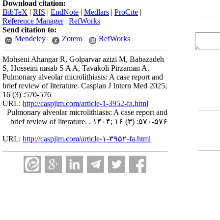
Download citation:
BibTeX
|
RIS
|
EndNote
|
Medlars
|
ProCite
|
Reference Manager
|
RefWorks
Send citation to:
Mendeley
Zotero
RefWorks
Mohseni Ahangar R, Golparvar azizi M, Babazadeh
S, Hosseini nasab S A A, Tavakoli Pirzaman A.
Pulmonary alveolar microlithiasis: A case report and
brief review of literature. Caspian J Intern Med 2025;
16 (3) :570-576
URL:
http://caspjim.com/article-1-3952-fa.html
Pulmonary alveolar microlithiasis: A case report and
brief review of literature. . ۱۴۰۴; ۱۶ (۳) :۵۷۰-۵۷۶
URL:
http://caspjim.com/article-۱-۳۹۵۲-fa.html