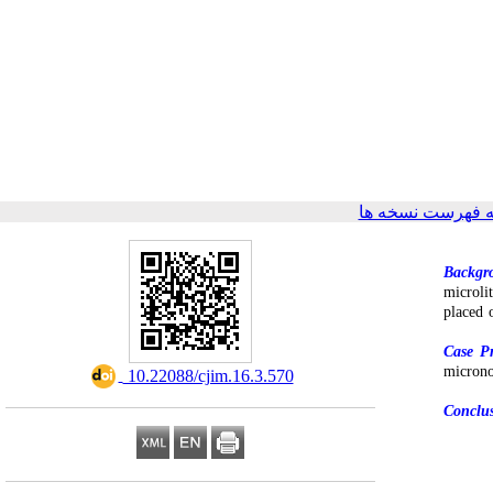
 فهرست نسخه ها
Backgr
microli
placed 
Case Pr
microno
‎ 10.22088/cjim.16.3.570
Conclu