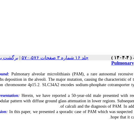
برگشت به
|
جلد ۱۶ شماره ۳ صفحات ۵۷۶-۵۷۰
Pulmonary a
ound:
Pulmonary alveolar microlithiasis (PAM), a rare autosomal recessive
ths deposition in the alveoli. The major mutation, causing the characteristic o
on chromosome 4p15.2. SLC34A2 encodes sodium-phosphate cotransporter type 
esentation:
Herein, we have reported a 50-year-old male presented with rece
dular pattern with diffuse ground glass attenuation in lower regions. Subseque
of calculi and the diagnosis of PAM. In addi
sion:
In this paper, we presented a sporadic case of PAM which was suspecte
hope that it 