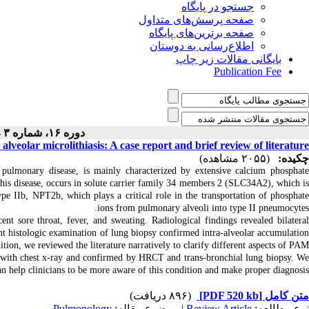
جستجو در پایگاه
صفحه پرسش‌های متداول
صفحه برترین‌های پایگاه
اطلاع‌رسانی به دوستان
بایگانی مقالات زیر چاپ
Publication Fee
دوره ۱۶، شماره ۳ - ( ۴-۱۴۰۴ )
lveolar microlithiasis: A case report and brief review of literature
چکیده:
(۲۰۵۵ مشاهده)
 pulmonary disease, is mainly characterized by extensive calcium phosphat
f this disease, occurs in solute carrier family 34 members 2 (SLC34A2), which is
IIb, NPT2b, which plays a critical role in the transportation of phosphate
ions from pulmonary alveoli into type II pneumocytes.
nt sore throat, fever, and sweating. Radiological findings revealed bilatera
nt histologic examination of lung biopsy confirmed intra-alveolar accumulation
tion, we reviewed the literature narratively to clarify different aspects of PAM.
d with chest x-ray and confirmed by HRCT and trans-bronchial lung biopsy. W
can help clinicians to be more aware of this condition and make proper diagnosis.
(۸۹۶ دریافت)
[PDF 520 kb]
متن کامل
Pulmonology
| موضوع مقاله:
Review Article
نوع مطالعه: