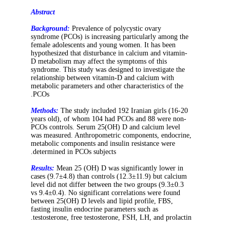
Abstract
Background:
Prevalence of polycystic ovary
syndrome (PCOs) is increasing particularly among the
female adolescents and young women. It has been
hypothesized that disturbance in calcium and vitamin-
D metabolism may affect the symptoms of this
syndrome. This study was designed to investigate the
relationship between vitamin-D and calcium with
metabolic parameters and other characteristics of the
PCOs.
Methods:
The study included 192 Iranian girls (16-20
years old), of whom 104 had PCOs and 88 were non-
PCOs controls. Serum 25(OH) D and calcium level
was measured. Anthropometric components, endocrine,
metabolic components and insulin resistance were
determined in PCOs subjects.
Results:
Mean 25 (OH) D was significantly lower in
cases (9.7±4.8) than controls (12.3±11.9) but calcium
level did not differ between the two groups (9.3
±
0.3
vs 9.4
±
0.4). No significant correlations were found
between 25(OH) D levels and lipid profile, FBS,
fasting insulin endocrine parameters such as
testosterone, free testosterone, FSH, LH, and prolactin.