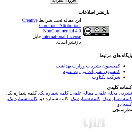
بازنشر اطلاعات
Creative
این مقاله تحت شرایط
Commons Attribution-
NonCommercial 4.0
قابل
International License
بازنشر است.
یگاه های مرتبط
کمیسیون نشریات وزارت بهداشت
کمسیون نشریات وزارت علوم
شرکت یکتاوب
مات کلیدی
, کلمه شماره یک,
کلمه شماره یک
,
مقاله علمی
,
مجله علمی
,
ریه
,
کلمه شماره یک
, کلمه شماره دو,
کلمه شماره یک
,
مه شماره یک
مه دو
رسنجی