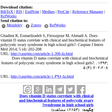
Download citation:
BibTeX
|
RIS
|
EndNote
|
Medlars
|
ProCite
|
Reference Manager
|
RefWorks
Send citation to:
Mendeley
Zotero
RefWorks
Ghadimi R, Esmaeilzadeh S, Firoozpour M, Ahmadi A. Does
vitamin D status correlate with clinical and biochemical features of
polycystic ovary syndrome in high school girls?. Caspian J Intern
Med 2014; 5 (4) :202-208
URL:
http://caspjim.com/article-1-396-fa.html
Does vitamin D status correlate with clinical and biochemical
features of polycystic ovary syndrome in high school girls?. . ۱۳۹۳;
۵ (۴) :۲۰۲-۲۰۸
URL:
http://caspjim.com/article-۱-۳۹۶-fa.html
Does vitamin D status correlate with clinical
and biochemical features of polycystic ovary
syndrome in high school girls?
چکیده:
(۱۲۶۵۳ مشاهده)