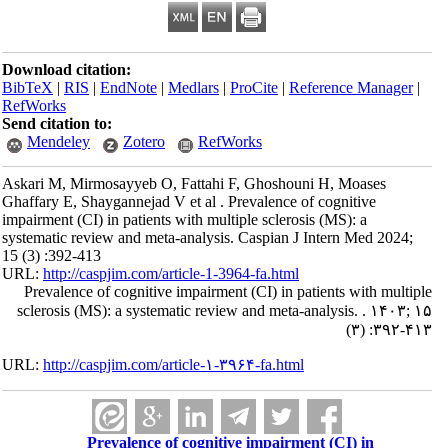
Download citation:
BibTeX
|
RIS
|
EndNote
|
Medlars
|
ProCite
|
Reference Manager
|
RefWorks
Send citation to:
Mendeley
Zotero
RefWorks
Askari M, Mirmosayyeb O, Fattahi F, Ghoshouni H, Moases
Ghaffary E, Shaygannejad V et al . Prevalence of cognitive
impairment (CI) in patients with multiple sclerosis (MS): a
systematic review and meta-analysis. Caspian J Intern Med 2024;
15 (3) :392-413
URL:
http://caspjim.com/article-1-3964-fa.html
Prevalence of cognitive impairment (CI) in patients with multiple
sclerosis (MS): a systematic review and meta-analysis. . ۱۴۰۳; ۱۵
(۳) :۳۹۲-۴۱۳
URL:
http://caspjim.com/article-۱-۳۹۶۴-fa.html
Prevalence of cognitive impairment (CI) in