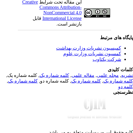
Creative
این مقاله تحت شرایط
Commons Attribution-
NonCommercial 4.0
قابل
International License
بازنشر است.
یگاه های مرتبط
کمیسیون نشریات وزارت بهداشت
کمسیون نشریات وزارت علوم
شرکت یکتاوب
مات کلیدی
, کلمه شماره یک,
کلمه شماره یک
,
مقاله علمی
,
مجله علمی
,
ریه
,
کلمه شماره یک
, کلمه شماره دو,
کلمه شماره یک
,
مه شماره یک
مه دو
رسنجی
یه حقوق این وب سایت متعلق به
می باشد.