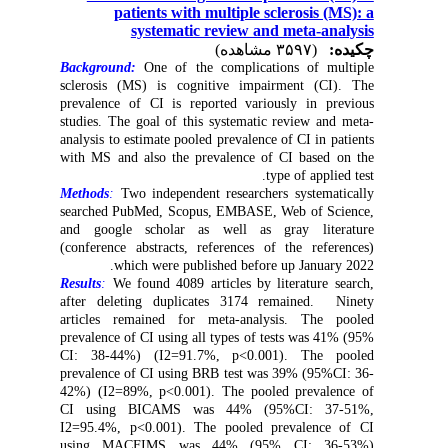
patients with multiple sclerosis (MS): a
systematic review and meta-analysis
چکیده:
(۳۵۹۷ مشاهده)
Background:
One of the complications of multiple
sclerosis (MS) is cognitive impairment (CI). The
prevalence of CI is reported variously in previous
studies. The goal of this systematic review and meta-
analysis to estimate pooled prevalence of CI in patients
with MS and also the prevalence of CI based on the
type of applied test.
Methods
:
Two independent researchers systematically
searched PubMed, Scopus, EMBASE, Web of Science,
and google scholar as well as gray literature
(conference abstracts, references of the references)
which were published before up January 2022.
Results
:
We found 4089 articles by literature search,
after deleting duplicates 3174 remained. Ninety
articles remained for meta-analysis. The pooled
prevalence of CI using all types of tests was 41% (95%
CI: 38-44%) (I2=91.7%, p<0.001). The pooled
prevalence of CI using BRB test was 39% (95%CI: 36-
42%) (I2=89%, p<0.001). The pooled prevalence of
CI using BICAMS was 44% (95%CI: 37-51%,
I2=95.4%, p<0.001). The pooled prevalence of CI
using MACFIMS was 44% (95% CI: 36-53%)