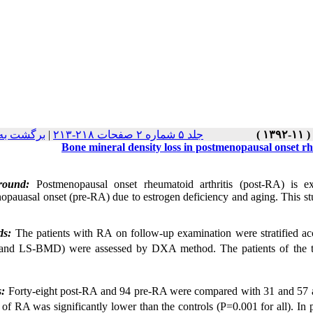
برگشت به
|
جلد ۵ شماره ۲ صفحات ۲۱۸-۲۱۳
Bone mineral density loss in postmenopausal onset rh
Postmenopausal onset rheumatoid arthritis (post-RA) is 
opauasal onset (pre-RA) due to estrogen deficiency and aging. This 
The patients with RA on follow-up examination were stratified 
and LS-BMD)
were assessed by DXA method. The patients of the
Forty-eight post-RA and 94 pre-RA were compared with 31 and 57
 of RA was significantly lower than the controls (P=0.001 for all).