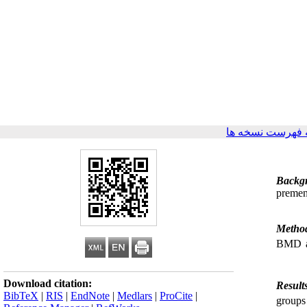
 فهرست نسخه ها
premen
BMD 
Download citation:
BibTeX
|
RIS
|
EndNote
|
Medlars
|
ProCite
|
groups