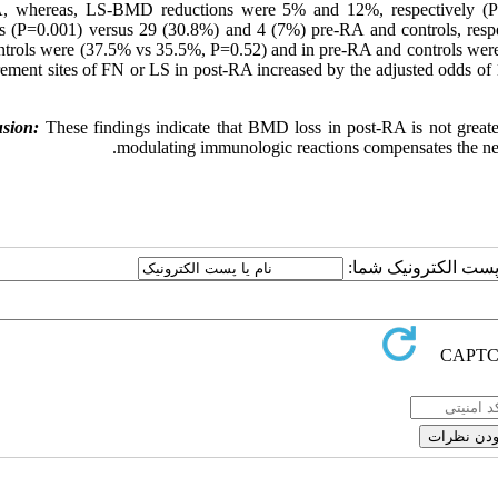
A, whereas, LS-BMD reductions were 5% and 12%, respectively 
ls (P=0.001) versus 29 (30.8%) and 4 (7%) pre-RA and controls, res
ntrols were (37.5% vs 35.5%, P=0.52) and in pre-RA and controls were 
ement sites of FN or LS in post-RA increased by the adjusted odds of
These findings indicate that BMD loss in post-RA is not greater
modulating immunologic reactions compensates the nega
یا پست الکترونیک شما