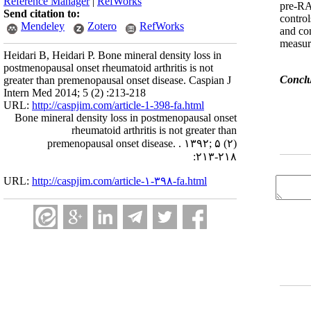
Reference Manager
|
RefWorks
pre-R
Send citation to:
contro
Mendeley
Zotero
RefWorks
and co
measur
Heidari B, Heidari P. Bone mineral density loss in
postmenopausal onset rheumatoid arthritis is not
greater than premenopausal onset disease. Caspian J
Intern Med 2014; 5 (2) :213-218
URL:
http://caspjim.com/article-1-398-fa.html
Bone mineral density loss in postmenopausal onset
rheumatoid arthritis is not greater than
premenopausal onset disease. . ۱۳۹۲; ۵ (۲)
:۲۱۳-۲۱۸
URL:
http://caspjim.com/article-۱-۳۹۸-fa.html