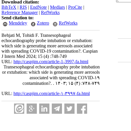
Download citation:
BibTeX
|
RIS
|
EndNote
|
Medlars
|
ProCite
|
Reference Manager
|
RefWorks
Send citation to:
Mendeley
Zotero
RefWorks
Behjati M, Tohidi F. Transesophageal
echocardiography probe intubation or extubation:
which side is generating more aerosols associated
with spreading COVID-19 contamination?. Caspian
J Intern Med 2024; 15 (4) :748-749
URL:
http://caspjim.com/article-1-3997-fa.html
Transesophageal echocardiography probe intubation
or extubation: which side is generating more aerosols
associated with spreading COVID-۱۹
contamination?. . ۱۴۰۳; ۱۵ (۴) :۷۴۸-۷۴۹
URL:
http://caspjim.com/article-۱-۳۹۹۷-fa.html