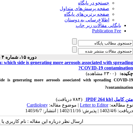
جستجو در پایگاه
صفحه پرسش‌های متداول
صفحه برترین‌های پایگاه
اطلاع‌رسانی به دوستان
بایگانی مقالات زیر چاپ
Publication Fee
دوره ۱۵، شماره ۴ - ( ۶-۱۴۰۳ )
 which side is generating more aerosols associated with spreading
COVID-19 contamination?
چکیده:
(۲۳۰۰ مشاهده)
ide is generating more aerosols associated with spreading COVID-19
contamination?
(۷۸۴ دریافت)
[PDF 264 kb]
متن کامل
Cardiology
| موضوع مقاله:
Letter to Editor
نوع مطالعه:
دریافت: 1402/4/6 | پذیرش: 1402/11/16 | انتشار: 1403/6/7
ارسال نظر درباره این مقاله : نام کاربری :