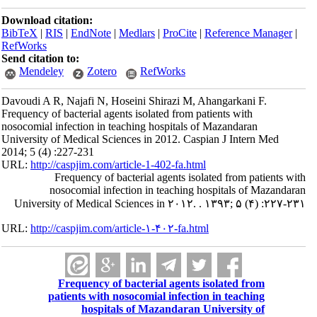
Download citation:
BibTeX
|
RIS
|
EndNote
|
Medlars
|
ProCite
|
Reference Manager
|
RefWorks
Send citation to:
Mendeley
Zotero
RefWorks
Davoudi A R, Najafi N, Hoseini Shirazi M, Ahangarkani F.
Frequency of bacterial agents isolated from patients with
nosocomial infection in teaching hospitals of Mazandaran
University of Medical Sciences in 2012. Caspian J Intern Med
2014; 5 (4) :227-231
URL:
http://caspjim.com/article-1-402-fa.html
Frequency of bacterial agents isolated from patients with
nosocomial infection in teaching hospitals of Mazandaran
University of Medical Sciences in ۲۰۱۲. . ۱۳۹۳; ۵ (۴) :۲۲۷-۲۳۱
URL:
http://caspjim.com/article-۱-۴۰۲-fa.html
Frequency of bacterial agents isolated from
patients with nosocomial infection in teaching
hospitals of Mazandaran University of