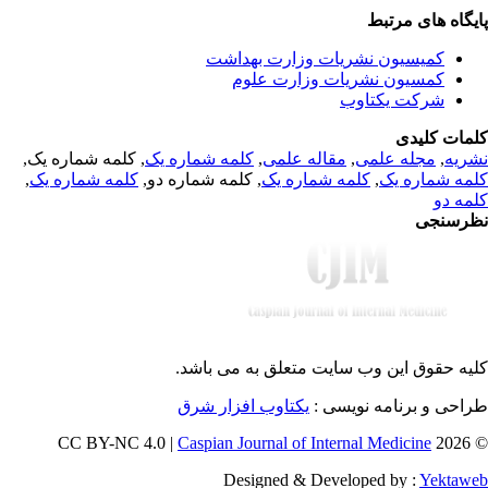
یگاه های مرتبط
کمیسیون نشریات وزارت بهداشت
کمسیون نشریات وزارت علوم
شرکت یکتاوب
مات کلیدی
, کلمه شماره یک,
کلمه شماره یک
,
مقاله علمی
,
مجله علمی
,
ریه
,
کلمه شماره یک
, کلمه شماره دو,
کلمه شماره یک
,
مه شماره یک
مه دو
رسنجی
یه حقوق این وب سایت متعلق به
می باشد.
طراحی و برنامه نویسی
یکتاوب افزار شرق
Caspian Journal of Internal Medicine
© 202
Designed & Developed by :
Yektaw