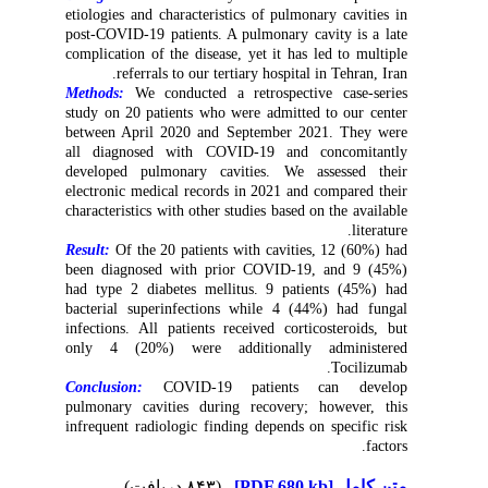
etiologies and characteristics of pulmonary cavities in
post-COVID-19 patients. A pulmonary cavity is a late
complication of the disease, yet it has led to multiple
referrals to our tertiary hospital in Tehran, Iran.
Methods:
We conducted a retrospective case-series
study on 20 patients who were admitted to our center
between April 2020 and September 2021. They were
all diagnosed with COVID-19 and concomitantly
developed pulmonary cavities. We assessed their
electronic medical records in 2021 and compared their
characteristics with other studies based on the available
literature.
Result:
Of the 20 patients with cavities, 12 (60%) had
been diagnosed with prior COVID-19, and 9 (45%)
had type 2 diabetes mellitus. 9 patients (45%) had
bacterial superinfections while 4 (44%) had fungal
infections. All patients received corticosteroids, but
only 4 (20%) were additionally administered
Tocilizumab.
Conclusion:
COVID-19 patients can develop
pulmonary cavities during recovery; however, this
infrequent radiologic finding depends on specific risk
factors.
(۸۴۳ دریافت)
[PDF 680 kb]
متن کامل