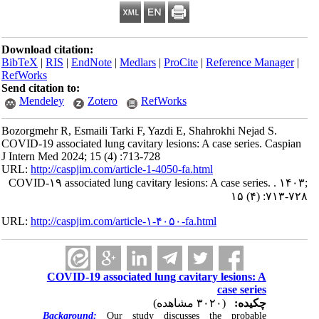
Download citation:
BibTeX
|
RIS
|
EndNote
|
Medlars
|
ProCite
|
Reference Manager
|
RefWorks
Send citation to:
Mendeley
Zotero
RefWorks
Bozorgmehr R, Esmaili Tarki F, Yazdi E, Shahrokhi Nejad S.
COVID-19 associated lung cavitary lesions: A case series. Caspian
J Intern Med 2024; 15 (4) :713-728
URL:
http://caspjim.com/article-1-4050-fa.html
COVID-۱۹ associated lung cavitary lesions: A case series. . ۱۴۰۳;
۱۵ (۴) :۷۱۳-۷۲۸
URL:
http://caspjim.com/article-۱-۴۰۵۰-fa.html
COVID-19 associated lung cavitary lesions: A
case series
چکیده:
(۳۰۲۰ مشاهده)
Background:
Our study discusses the probable