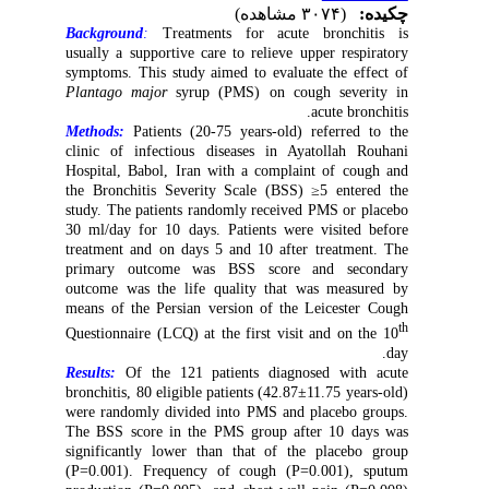
چکیده:
(۳۰۷۴ مشاهده)
Background
:
Treatments for acute bronchitis is
usually a supportive care to relieve upper respiratory
symptoms.
This study aimed to evaluate the effect of
Plantago major
syrup (PMS) on cough severity in
acute bronchitis.
Methods:
Patients (20-75 years-old) referred to the
clinic of infectious diseases in Ayatollah Rouhani
Hospital, Babol, Iran with a complaint of cough and
the Bronchitis Severity Scale (BSS) ≥5 entered the
study. The patients randomly received PMS or placebo
30 ml/day for 10 days. Patients were visited before
treatment and on days 5 and 10 after treatment.
The
primary outcome was BSS score and secondary
outcome was
the life quality that was measured by
means of the Persian version of the Leicester Cough
th
Questionnaire (LCQ) at the first visit and on the 10
day.
Results:
Of the 121 patients diagnosed with acute
bronchitis, 80 eligible patients (42.87±11.75 years-old)
were randomly divided into PMS and placebo groups.
The BSS score in the PMS group after 10 days was
significantly lower than that of the placebo group
(P=0.001). Frequency of cough (P=0.001), sputum