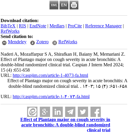
Download citation:
BibTeX
|
RIS
|
EndNote
|
Medlars
|
ProCite
|
Reference Manager
|
RefWorks
Send citation to:
Mendeley
Zotero
RefWorks
Naderi A, Mozaffarpur S A, Shirafkan H, Baiany M, Memariani Z.
Effect of Plantago major on cough severity in acute bronchitis: A
double-blind randomized clinical trial. Caspian J Intern Med 2024;
15 (4) :651-658
URL:
http://caspjim.com/article-1-4073-fa.html
Effect of Plantago major on cough severity in acute bronchitis: A
double-blind randomized clinical trial. . ۱۴۰۳; ۱۵ (۴) :۶۵۱-۶۵۸
URL:
http://caspjim.com/article-۱-۴۰۷۳-fa.html
Effect of Plantago major on cough severity in
acute bronchitis: A double-blind randomized
clinical trial