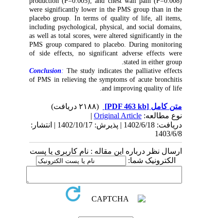
production (P=0.005), and chest wall pain (P=0.008)
were significantly lower in the PMS group than in the
placebo group. In terms of quality of life, all items,
including psychological, physical, and social domains,
as well as total scores, were altered significantly in the
PMS group compared to placebo. During monitoring
of side effects, no significant adverse effects were
stated in either group.
Conclusion
:
The study indicates the palliative effects
of PMS in relieving the symptoms of acute bronchitis
.
and improving quality of life
(۲۱۸۸ دریافت)
[PDF 463 kb]
متن کامل
|
Original Article
نوع مطالعه:
دریافت: 1402/6/18 | پذیرش: 1402/10/17 | انتشار:
1403/6/8
ارسال نظر درباره این مقاله : نام کاربری یا پست
الکترونیک شما: