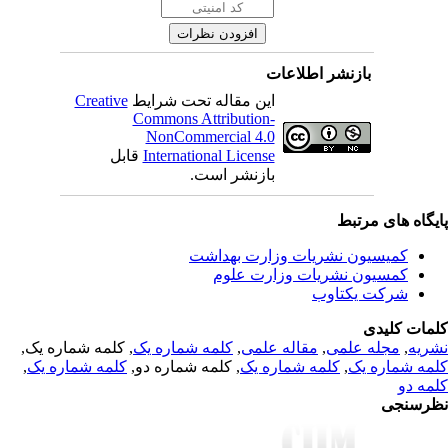
بازنشر اطلاعات
Creative
این مقاله تحت شرایط
Commons Attribution-
NonCommercial 4.0
قابل
International License
بازنشر است.
یگاه های مرتبط
کمیسیون نشریات وزارت بهداشت
کمسیون نشریات وزارت علوم
شرکت یکتاوب
مات کلیدی
, کلمه شماره یک,
کلمه شماره یک
,
مقاله علمی
,
مجله علمی
,
ریه
,
کلمه شماره یک
, کلمه شماره دو,
کلمه شماره یک
,
مه شماره یک
مه دو
رسنجی