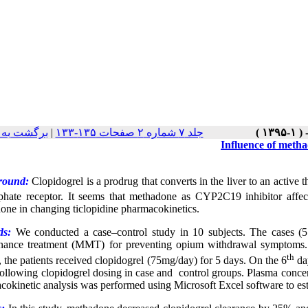
برگشت به 
|
جلد ۷ شماره ۲ صفحات ۱۳۵-۱۳۳
Influence of meth
round:
Clopidogrel is a prodrug that converts in the liver to an active t
phate receptor. It seems that methadone as CYP2C19 inhibitor affects
one in changing ticlopidine pharmacokinetics.
ds:
We conducted a case–control study in 10 subjects. The cases (5
nance treatment (MMT) for preventing opium withdrawal symptoms. 
th
 the patients received clopidogrel (75mg/day) for 5 days. On the 6
day
following clopidogrel dosing in case and control groups. Plasma co
cokinetic analysis was performed using Microsoft Excel software to es