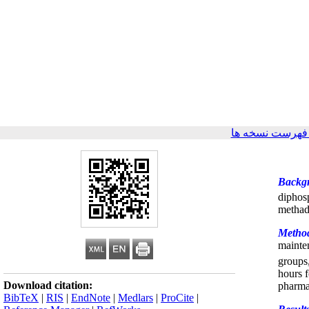
فهرست نسخه ها
Backg
diphos
methad
Metho
mainte
groups,
hours 
Download citation:
pharma
BibTeX
|
RIS
|
EndNote
|
Medlars
|
ProCite
|