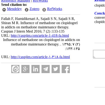
Result
Reference Manager
|
RefWorks
Send citation to:
clopido
Mendeley
Zotero
RefWorks
Conclu
conver
Fallah F, Hamidikenari A, Sajadi S N, Sajadi S R,
clopid
Shiran M R. Influence of methadone on clopidogrel
in addicts on methadone maintenance therapy.
Caspian J Intern Med 2016; 7 (2) :133-135
URL:
http://caspjim.com/article-1-418-fa.html
Influence of methadone on clopidogrel in addicts on
methadone maintenance therapy. . ۱۳۹۵; ۷ (۲)
:۱۳۳-۱۳۵
URL:
http://caspjim.com/article-۱-۴۱۸-fa.html