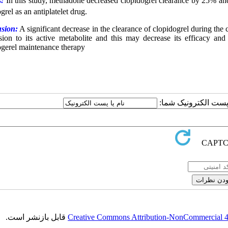
s:
In this study, methadone decreased clopidogrel clearance by 25% a
grel as an antiplatelet drug.
sion:
A significant decrease in the clearance of clopidogrel during the
sion to its active metabolite and this may decrease its efficacy an
ogerel maintenance therapy
یا پست الکترونیک شما
قابل بازنشر است.
Creative Commons Attribution-NonCommercial 4.0