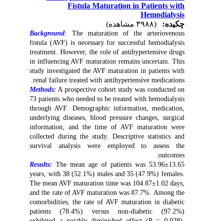
Fistula Maturation in Patients with
Hemodialysis
چکیده:
(۳۹۸۸ مشاهده)
Background
:
The maturation of the arteriovenous
fistula (AVF) is necessary for successful hemodialysis
treatment. However, the role of antihypertensive drugs
in influencing AVF maturation remains uncertain. This
study investigated the AVF maturation in patients with
renal failure treated with antihypertensive medications.
Methods:
A prospective cohort study was conducted on
73 patients who needed to be treated with hemodialysis
through AVF. Demographic information, medication,
underlying diseases, blood pressure changes, surgical
information, and the time of AVF maturation were
collected during the study. Descriptive statistics and
survival analysis were employed to assess the
outcomes.
Results:
The mean age of patients was 53.96±13.65
years, with 38 (52.1%) males and 35 (47.9%) females.
The mean AVF maturation time was 104.87±1.02 days,
and the rate of AVF maturation was 87.7%. Among the
comorbidities, the rate of AVF maturation in diabetic
patients (78.4%) versus non-diabetic (97.2%)
exhibited a notably diminished effect (P = 0.028).