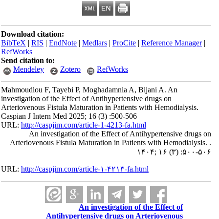
Download citation:
BibTeX
|
RIS
|
EndNote
|
Medlars
|
ProCite
|
Reference Manager
|
RefWorks
Send citation to:
Mendeley
Zotero
RefWorks
Mahmoudlou F, Tayebi P, Moghadamnia A, Bijani A. An
investigation of the Effect of Antihypertensive drugs on
Arteriovenous Fistula Maturation in Patients with Hemodialysis.
Caspian J Intern Med 2025; 16 (3) :500-506
URL:
http://caspjim.com/article-1-4213-fa.html
An investigation of the Effect of Antihypertensive drugs on
Arteriovenous Fistula Maturation in Patients with Hemodialysis. .
۱۴۰۴; ۱۶ (۳) :۵۰۰-۵۰۶
URL:
http://caspjim.com/article-۱-۴۲۱۳-fa.html
An investigation of the Effect of
Antihypertensive drugs on Arteriovenous