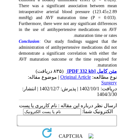
There was a significant association between mean
intraoperative arterial blood pressure (123.45±2.89
mmHg) and AVF maturation time (P = 0.033).
Furthermore, there were not any significant differences
in the use of antihypertensive medications on AVF
maturation time or rates.
Conclusion
:
Our study findings suggest that the
administration of antihypertensive medications did not
demonstrate a significant correlation with either the
AVF maturation outcome or the time required for
maturation.
(۸۳۵ دریافت)
[PDF 332 kb]
متن کامل
| موضوع مقاله:
Original Article
نوع مطالعه:
Surgery
دریافت: 1402/10/1 | پذیرش: 1402/12/7 | انتشار:
1404/3/30
ارسال نظر درباره این مقاله : نام کاربری یا پست
الکترونیک شما: