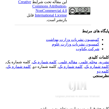
Creative
این مقاله تحت شرایط
Commons Attribution-
NonCommercial 4.0
قابل
International License
بازنشر است.
یگاه های مرتبط
کمیسیون نشریات وزارت بهداشت
کمسیون نشریات وزارت علوم
شرکت یکتاوب
مات کلیدی
, کلمه شماره یک,
کلمه شماره یک
,
مقاله علمی
,
مجله علمی
,
ریه
,
کلمه شماره یک
, کلمه شماره دو,
کلمه شماره یک
,
مه شماره یک
مه دو
رسنجی
یه حقوق این وب سایت متعلق به
می باشد.