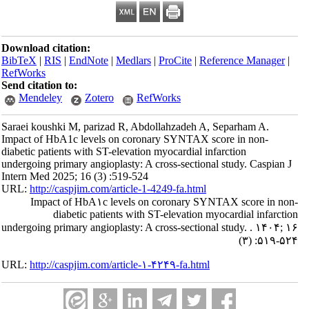
Download citation:
BibTeX
|
RIS
|
EndNote
|
Medlars
|
ProCite
|
Reference Manager
|
RefWorks
Send citation to:
Mendeley
Zotero
RefWorks
Saraei koushki M, parizad R, Abdollahzadeh A, Separham A.
Impact of HbA1c levels on coronary SYNTAX score in non-
diabetic patients with ST-elevation myocardial infarction
undergoing primary angioplasty: A cross-sectional study. Caspian J
Intern Med 2025; 16 (3) :519-524
URL:
http://caspjim.com/article-1-4249-fa.html
Impact of HbA۱c levels on coronary SYNTAX score in non-
diabetic patients with ST-elevation myocardial infarction
undergoing primary angioplasty: A cross-sectional study. . ۱۴۰۴; ۱۶
(۳) :۵۱۹-۵۲۴
URL:
http://caspjim.com/article-۱-۴۲۴۹-fa.html