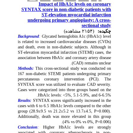
Impact of HbA1c levels on coronary
SYNTAX score in non-diabetic patients with
ST-elevation myocardial infarction
undergoing primary angioplasty: A cross-
sectional study
چکیده:
(۲۱۵۴ مشاهده)
Background
:
Glycated hemoglobin A1c (HbA1c) level
is related to increased cardiovascular diseases (CVDs)
and death, even in non-diabetic subjects. Although in
ST-elevation myocardial infarction (STEMI) cases, the
association between HbA1c and coronary artery disease
(CAD) remains unclear.
Methods:
This cross-sectional study was conducted on
167 non-diabetic STEMI patients undergoing primary
percutaneous coronary intervention (PCI). The
SYNTAX score was utilized to evaluate CAD severity.
Cases were categorized into three groups based on the
HbA1c levels: <5%, 5.1-5.9%, and 6-6.5%.
Results:
SYNTAX scores significantly increased in the
cases with 6 to 6.5 HbA1c levels compared to the other
group (28.9±9.5 vs 21.2±5.2 vs 13.7±4.5, P=0.000).
Additionally, death was more elevated in this group
(4% vs 0% vs 0%, P=0.006).
Conclusion
:
Higher HbA1c levels are strongly
associated with coronary atherosclerosis in non-