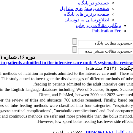
جستجو در پایگاه
صفحه پرسش‌های متداول
صفحه برترین‌های پایگاه
اطلاع‌رسانی به دوستان
بایگانی مقالات زیر چاپ
Publication Fee
دوره ۱۶، شماره ۱ - ( ۱۱-۱۴۰۳ )
in patients admitted to the intensive care unit: A systematic review
چکیده:
(۳۵۱۴ مشاهده)
 methods of nutrition in patients admitted to the intensive care unit. There is
. This study aimed to investigate the disadvantages of different methods of tube
feeding in patients admitted to the adult intensive care unit.
 in the English language databases including Web of Science, Scopus, Science
Direct, and PubMed, between 2000 and 2022 were used.
ter the review of titles and abstracts, 760 articles remained. Finally, based on
ages of tube feeding methods were classified into four categories: "respiratory
gastrointestinal complications", "metabolic complications" and "bed occupancy".
ent and continuous methods are safer and more preferable than the bolus method.
However, low-speed bolus feeding has fewer side effects.
(۱۱۷۵ دریافت)
[PDF 661 kb]
متن کامل