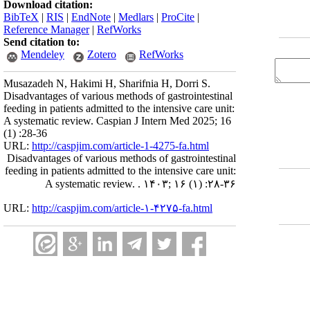
Download citation:
BibTeX
|
RIS
|
EndNote
|
Medlars
|
ProCite
|
Reference Manager
|
RefWorks
Send citation to:
Mendeley
Zotero
RefWorks
Musazadeh N, Hakimi H, Sharifnia H, Dorri S.
Disadvantages of various methods of gastrointestinal
feeding in patients admitted to the intensive care unit:
A systematic review. Caspian J Intern Med 2025; 16
(1) :28-36
URL:
http://caspjim.com/article-1-4275-fa.html
Disadvantages of various methods of gastrointestinal
feeding in patients admitted to the intensive care unit:
A systematic review. . ۱۴۰۳; ۱۶ (۱) :۲۸-۳۶
URL:
http://caspjim.com/article-۱-۴۲۷۵-fa.html