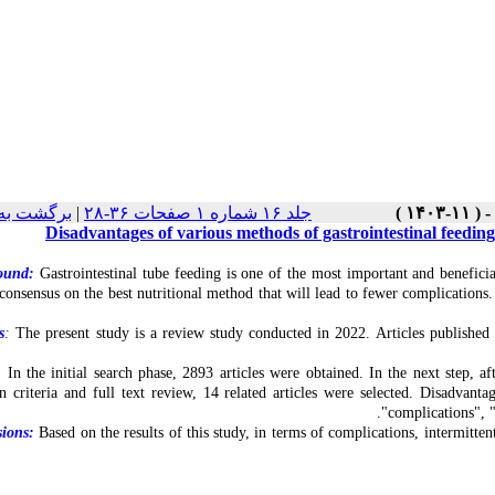
برگشت به
|
جلد ۱۶ شماره ۱ صفحات ۳۶-۲۸
Disadvantages of various methods of gastrointestinal feeding 
ound:
Gastrointestinal tube feeding is one of the most important and beneficial
o consensus on the best nutritional method that will lead to fewer complications
s
:
The present study is a review study conducted in 2022. Articles published
:
In the initial search phase, 2893 articles were obtained. In the next step, af
on criteria and full text review, 14 related articles were selected. Disadvant
complications", "
ions:
Based on the results of this study, in terms of complications, intermitt