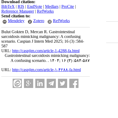
Download citation:
BibTeX
|
RIS
|
EndNote
|
Medlars
|
ProCite
|
Reference Manager
|
RefWorks
Send citation to:
Mendeley
Zotero
RefWorks
Bulut Gokten D, Mercan R. Gastrointestinal
sarcoidosis mimicking malignancy: A confusing
scenario. Caspian J Intern Med 2025; 16 (3) :584-
587
URL:
http://caspjim.com/article-1-4288-fa.html
Gastrointestinal sarcoidosis mimicking malignancy:
A confusing scenario. . ۱۴۰۴; ۱۶ (۳) :۵۸۴-۵۸۷
URL:
http://caspjim.com/article-۱-۴۲۸۸-fa.html