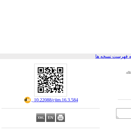
 فهرست نسخه ها
cl
.
‎ 10.22088/cjim.16.3.584