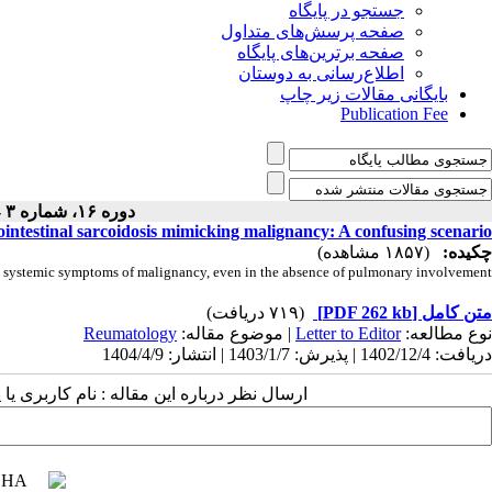
جستجو در پایگاه
صفحه پرسش‌های متداول
صفحه برترین‌های پایگاه
اطلاع‌رسانی به دوستان
بایگانی مقالات زیر چاپ
Publication Fee
دوره ۱۶، شماره ۳ - ( ۴-۱۴۰۴ )
ointestinal sarcoidosis mimicking malignancy: A confusing scenario
چکیده:
(۱۸۵۷ مشاهده)
with systemic symptoms of malignancy, even in the absence of pulmonary involvement
متن کامل
[PDF 262 kb]
(۷۱۹ دریافت)
نوع مطالعه:
Letter to Editor
| موضوع مقاله:
Reumatology
دریافت: 1402/12/4 | پذیرش: 1403/1/7 | انتشار: 1404/4/9
ارسال نظر درباره این مقاله : نام کاربری ی