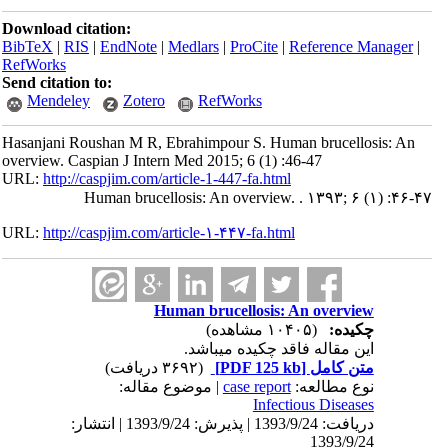
Download citation:
BibTeX
|
RIS
|
EndNote
|
Medlars
|
ProCite
|
Reference Manager
|
RefWorks
Send citation to:
Mendeley
Zotero
RefWorks
Hasanjani Roushan M R, Ebrahimpour S. Human brucellosis: An
overview. Caspian J Intern Med 2015; 6 (1) :46-47
URL:
http://caspjim.com/article-1-447-fa.html
Human brucellosis: An overview. . ۱۳۹۳; ۶ (۱) :۴۶-۴۷
URL:
http://caspjim.com/article-۱-۴۴۷-fa.html
Human brucellosis: An overview
چکیده:
(۱۰۴۰۵ مشاهده)
این مقاله فاقد چکیده می​باشد.
متن کامل
[PDF 125 kb]
(۳۶۹۲ دریافت)
نوع مطالعه:
case report
| موضوع مقاله:
Infectious Diseases
دریافت: 1393/9/24 | پذیرش: 1393/9/24 | انتشار:
1393/9/24