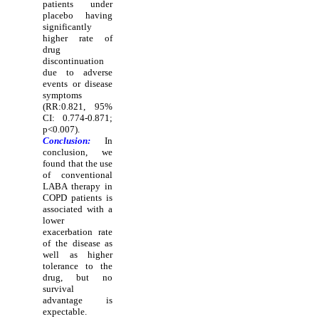
patients under
placebo having
significantly
higher rate of
drug
discontinuation
due to adverse
events or disease
symptoms
(RR:0.821, 95%
CI: 0.774-0.871;
p<0.007).
Conclusion:
In
conclusion, we
found that the use
of conventional
LABA therapy in
COPD patients is
associated with a
lower
exacerbation rate
of the disease as
well as higher
tolerance to the
drug, but no
survival
advantage is
expectable.