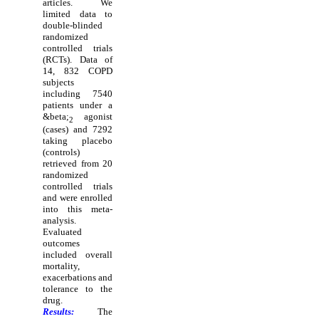
articles. We
limited data to
double-blinded
randomized
controlled trials
(RCTs). Data of
14, 832 COPD
subjects
including 7540
patients under a
&beta;
agonist
2
(cases) and 7292
taking placebo
(controls)
retrieved from 20
randomized
controlled trials
and were enrolled
into this meta-
analysis.
Evaluated
outcomes
included overall
mortality,
exacerbations and
tolerance to the
drug.
Results:
The