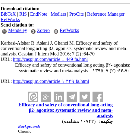
Download citation:
BibTeX
|
RIS
|
EndNote
|
Medlars
|
ProCite
|
Reference Manager
|
RefWorks
Send citation to:
Mendeley
Zotero
RefWorks
Karbasi-Afshar R, Aslani J, Ghanei M. Efficacy and safety of
conventional long acting β2- agonists: systematic review and meta-
analysis. Caspian J Intern Med 2016; 7 (2) :64-70
URL:
http://caspjim.com/article-1-449-fa.html
Efficacy and safety of conventional long acting β۲- agonists:
systematic review and meta-analysis. . ۱۳۹۵; ۷ (۲) :۶۴-۷۰
URL:
http://caspjim.com/article-۱-۴۴۹-fa.html
Efficacy and safety of conventional long acting
β2- agonists: systematic review and meta-
analysis
چکیده:
(۱۰۷۴۲ مشاهده)
Background:
Chronic