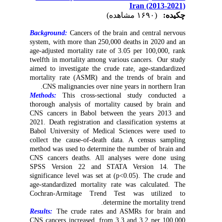
Iran (2013-2021)
چکیده:
(۱۶۹۰ مشاهده)
Background:
Cancers of the brain and central nervous
system, with more than 250,000 deaths in 2020 and an
age-adjusted mortality rate of 3.05 per 100,000, rank
twelfth in mortality among various cancers. Our study
aimed to investigate the crude rate, age-standardized
mortality rate (ASMR) and the trends of brain and
CNS malignancies over nine years in northern Iran.
Methods:
This cross-sectional study conducted a
thorough analysis of mortality caused by brain and
CNS cancers in Babol between the years 2013 and
2021. Death registration and classification systems at
Babol University of Medical Sciences were used to
collect the cause-of-death data. A census sampling
method was used to determine the number of brain and
CNS cancers deaths. All analyses were done using
SPSS Version 22 and STATA Version 14. The
significance level was set at (p<0.05). The crude and
age-standardized mortality rate was calculated. The
Cochran-Armitage Trend Test was utilized to
determine the mortality trend.
Results:
The crude rates and ASMRs for brain and
CNS cancers increased, from 3.3 and 3.2 per 100,000