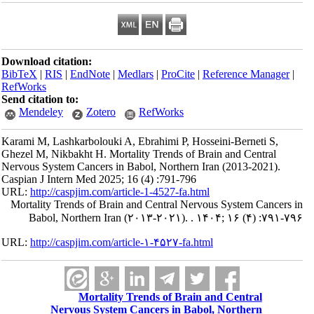
Download citation:
BibTeX
|
RIS
|
EndNote
|
Medlars
|
ProCite
|
Reference Manager
|
RefWorks
Send citation to:
Mendeley
Zotero
RefWorks
Karami M, Lashkarbolouki A, Ebrahimi P, Hosseini-Berneti S,
Ghezel M, Nikbakht H. Mortality Trends of Brain and Central
Nervous System Cancers in Babol, Northern Iran (2013-2021).
Caspian J Intern Med 2025; 16 (4) :791-796
URL:
http://caspjim.com/article-1-4527-fa.html
Mortality Trends of Brain and Central Nervous System Cancers in
Babol, Northern Iran (۲۰۱۳-۲۰۲۱). . ۱۴۰۴; ۱۶ (۴) :۷۹۱-۷۹۶
URL:
http://caspjim.com/article-۱-۴۵۲۷-fa.html
Mortality Trends of Brain and Central
Nervous System Cancers in Babol, Northern