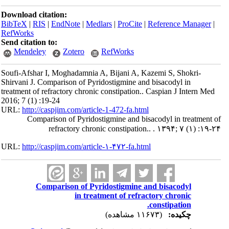
Download citation:
BibTeX
|
RIS
|
EndNote
|
Medlars
|
ProCite
|
Reference Manager
|
RefWorks
Send citation to:
Mendeley
Zotero
RefWorks
Soufi-Afshar I, Moghadamnia A, Bijani A, Kazemi S, Shokri-
Shirvani J. Comparison of Pyridostigmine and bisacodyl in
treatment of refractory chronic constipation.. Caspian J Intern Med
2016; 7 (1) :19-24
URL:
http://caspjim.com/article-1-472-fa.html
Comparison of Pyridostigmine and bisacodyl in treatment of
refractory chronic constipation.. . ۱۳۹۴; ۷ (۱) :۱۹-۲۴
URL:
http://caspjim.com/article-۱-۴۷۲-fa.html
Comparison of Pyridostigmine and bisacodyl
in treatment of refractory chronic
constipation.
چکیده:
(۱۱۶۷۳ مشاهده)