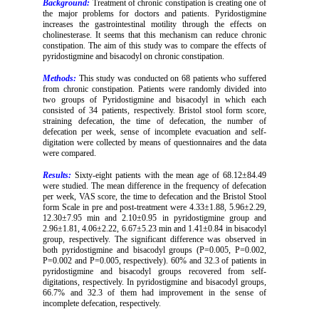
Background:
Treatment of chronic constipation is creating one of
the major problems for doctors and patients. Pyridostigmine
increases the gastrointestinal motility through the effects on
cholinesterase. It seems that this mechanism can reduce chronic
constipation. The aim of this study was to compare the effects of
pyridostigmine and bisacodyl on chronic constipation.
Methods:
This study was conducted on 68 patients who suffered
from chronic constipation. Patients were randomly divided into
two groups of Pyridostigmine and bisacodyl in which each
consisted of 34 patients, respectively. Bristol stool form score,
straining defecation, the time of defecation, the number of
defecation per week, sense of incomplete evacuation and self-
digitation were collected by means of questionnaires and the data
were compared.
Results:
Sixty-eight patients with the mean age of 68.12±84.49
were studied. The mean difference in the frequency of defecation
per week, VAS score, the time to defecation and the Bristol Stool
form Scale in pre and post-treatment were 4.33±1.88, 5.96±2.29,
12.30±7.95 min and 2.10±0.95 in pyridostigmine group and
2.96±1.81, 4.06±2.22, 6.67±5.23 min and 1.41±0.84 in bisacodyl
group, respectively. The significant difference was observed in
both pyridostigmine and bisacodyl groups (P=0.005, P=0.002,
P=0.002 and P=0.005, respectively). 60% and 32.3 of patients in
pyridostigmine and bisacodyl groups recovered from self-
digitations, respectively. In pyridostigmine and bisacodyl groups,
66.7% and 32.3 of them had improvement in the sense of
incomplete defecation, respectively.