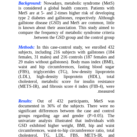
Background:
Nowadays, metabolic syndrome (MetS)
is considered a global health concern. Patients with
MetS are at 5- and 2-times higher risk of developing
type 2 diabetes and gallstones, respectively. Although
gallstone disease (GSD) and MetS are common, little
is known about their association. This study aimed to
compare the frequency of metabolic syndrome criteria
between the GSD group and the control group.
Methods:
In this case-control study, we enrolled 432
subjects, including 216 subjects with gallstones (184
females, 31 males) and 216 controls (187 females and
29 males without gallstones). Body mass index (BMI),
waist and hip circumferences, fasting blood sugar
(FBS), triglycerides (TG), low-density lipoprotein
(LDL), high-density lipoprotein (HDL), total
cholesterol, metabolic score for insulin resistance
(METS-IR), and fibrosis score 4 index (FIB-4), were
measured.
Results:
Out of 432 participants, MetS was
documented in 36% of the subjects. There were no
significant differences between the case and control
groups regarding age and gender (P>0.05). The
univariate analysis illustrated that individuals with
GSD exhibited higher weight, BMI, hip and waist
circumferences, waist-to-hip circumference ratio, total
cholesterol, TG, LDL, FBS, METS-IR, and