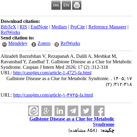
Download citation:
BibTeX
|
RIS
|
EndNote
|
Medlars
|
ProCite
|
Reference Manager
|
RefWorks
Send citation to:
Mendeley
Zotero
RefWorks
Alizadeh Bazrafshan V, Rezapanah A, Dalili A, Meshkat M,
Ravanshad Y, Zandbaf T. Gallstone Disease as a Clue for Metabolic
Syndrome. Caspian J Intern Med 2026; 17 (2) :312-318
URL:
http://caspjim.com/article-1-4725-fa.html
Gallstone Disease as a Clue for Metabolic Syndrome. . ۱۴۰۵; ۱۷
(۲) :۳۱۲-۳۱۸
URL:
http://caspjim.com/article-۱-۴۷۲۵-fa.html
Gallstone Disease as a Clue for Metabolic
Syndrome
چکیده:
(۸۵۸ مشاهده)