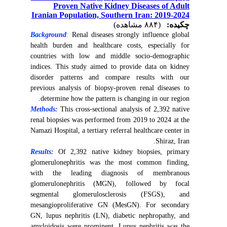
Proven Native Kidney Diseases of Adult
Iranian Population, Southern Iran: 2019-2024
چکیده:
(۸۸۴ مشاهده)
Background
:
Renal diseases strongly influence global
health burden and healthcare costs, especially for
countries with low and middle socio-demographic
indices. This study aimed to provide data on kidney
disorder patterns and compare results with our
previous analysis of biopsy-proven renal diseases to
determine how the pattern is changing in our region.
Methods:
This cross-sectional analysis of 2,392 native
renal biopsies was performed from 2019 to 2024 at the
Namazi Hospital, a tertiary referral healthcare center in
Shiraz, Iran.
Results:
Of
2,392 native kidney biopsies, primary
glomerulonephritis was the most common finding,
with the leading diagnosis of membranous
glomerulonephritis (MGN), followed by focal
segmental glomerulosclerosis (FSGS), and
mesangioproliferative GN (MesGN). For secondary
GN, lupus nephritis (LN), diabetic nephropathy, and
amyloidosis were prominent. Lupus nephritis was the