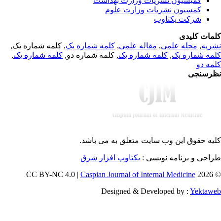
کمیسیون نشریات وزارت بهداشت
کمسیون نشریات وزارت علوم
شرکت یکتاوب
مات کلیدی
, کلمه شماره یک,
کلمه شماره یک
,
مقاله علمی
,
مجله علمی
,
ریه
,
کلمه شماره یک
, کلمه شماره دو,
کلمه شماره یک
,
مه شماره یک
مه دو
رسنجی
یه حقوق این وب سایت متعلق به
می باشد.
طراحی و برنامه نویسی
یکتاوب افزار شرق
Caspian Journal of Internal Medicine
© 202
Designed & Developed by :
Yektaw