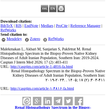
Download citation:
BibTeX
|
RIS
|
EndNote
|
Medlars
|
ProCite
|
Reference Manager
|
RefWorks
Send citation to:
Mendeley
Zotero
RefWorks
Malekmakan L, Akbari M, Sanjarian S, Pakfetrat M. Renal
Histopathology Spectrum in the Biopsy-Proven Native Kidney
Diseases of Adult Iranian Population, Southern Iran: 2019-2024.
Caspian J Intern Med 2026; 17 (2) :403-411
URL:
http://caspjim.com/article-1-4816-fa.html
Renal Histopathology Spectrum in the Biopsy-Proven Native
Kidney Diseases of Adult Iranian Population, Southern Iran:
۲۰۱۹-۲۰۲۴. . ۱۴۰۵; ۱۷ (۲) :۴۰۳-۴۱۱
URL:
http://caspjim.com/article-۱-۴۸۱۶-fa.html
Renal Histopathology Spectrum in the Biopsy-