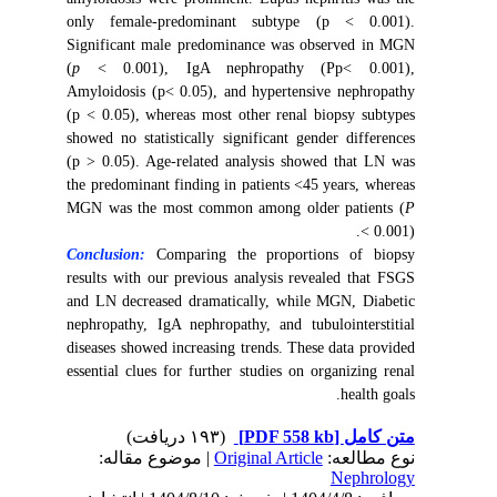
only female-predominant subtype (p < 0.001).
Significant male predominance was observed in MGN
(
p
< 0.001), IgA nephropathy (Pp< 0.001),
Amyloidosis (p< 0.05), and hypertensive nephropathy
(p < 0.05), whereas most other renal biopsy subtypes
showed no statistically significant gender differences
(p > 0.05). Age-related analysis showed that LN was
the predominant finding in patients <45 years, whereas
MGN was the most common among older patients (
P
< 0.001).
Conclusion:
Comparing the proportions of biopsy
results with our previous analysis revealed that FSGS
and LN decreased dramatically, while MGN, Diabetic
nephropathy, IgA nephropathy, and tubulointerstitial
diseases showed increasing trends. These data provided
essential clues for further studies on organizing renal
health goals.
(۱۹۳ دریافت)
[PDF 558 kb]
متن کامل
| موضوع مقاله:
Original Article
نوع مطالعه:
Nephrology