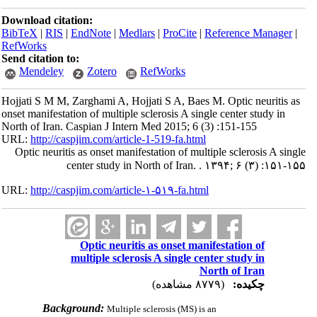
Download citation:
BibTeX
|
RIS
|
EndNote
|
Medlars
|
ProCite
|
Reference Manager
|
RefWorks
Send citation to:
Mendeley
Zotero
RefWorks
Hojjati S M M, Zarghami A, Hojjati S A, Baes M. Optic neuritis as
onset manifestation of multiple sclerosis A single center study in
North of Iran. Caspian J Intern Med 2015; 6 (3) :151-155
URL:
http://caspjim.com/article-1-519-fa.html
Optic neuritis as onset manifestation of multiple sclerosis A single
center study in North of Iran. . ۱۳۹۴; ۶ (۳) :۱۵۱-۱۵۵
URL:
http://caspjim.com/article-۱-۵۱۹-fa.html
Optic neuritis as onset manifestation of
multiple sclerosis A single center study in
North of Iran
چکیده:
(۸۷۷۹ مشاهده)
Background:
Multiple sclerosis (MS) is an