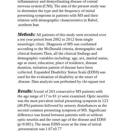
inflammatory and demyelinating disease of central
nervous system (CNS). The aim of the present study was
to determine the type and the frequency of initial
presenting symptoms in patients with MS and their
relation with demographic characteristics in Babol,
northern Iran.
Methods:
All patients of this study were recruited over
a ten year period from 2002 to 2012 from single
neurologic clinic. Diagnosis of MS was confirmed
according to the McDonald criteria, d
emographic and
clinical features Then, all the clinical findings and
demographic variables including: age, sex, marital status,
age at onset, education, place of residence, disease
duration, initiation pattern of disease
have been
collected.
Expanded Disability Status Scale (EDSS) was
used for the evaluation of disability at the onset of
disease. Data analysis was performed by chi-square test.
Results:
A total of 263 consecutive MS patients with
the age range of 17 to 61 yr were examined. Optic neuritis
was the most prevalent initial presenting symptom in 123
(46.8%) patients followed by sensory disturbances as the
second common presenting symptom of MS. Significant
difference was found
between patients with or without
optic neuritis and the onset age of the disease and EDSS
(p<0.001). The mean EDSS score at the time of initial
presentation was 1.67±0.77.