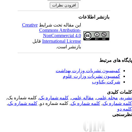
بازنشر اطلاعات
Creative
این مقاله تحت شرایط
Commons Attribution-
NonCommercial 4.0
قابل
International License
بازنشر است.
یگاه های مرتبط
کمیسیون نشریات وزارت بهداشت
کمسیون نشریات وزارت علوم
شرکت یکتاوب
مات کلیدی
, کلمه شماره یک,
کلمه شماره یک
,
مقاله علمی
,
مجله علمی
,
ریه
,
کلمه شماره یک
, کلمه شماره دو,
کلمه شماره یک
,
مه شماره یک
مه دو
رسنجی